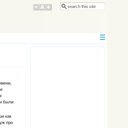
Поиск
Форма поиска
емени,
ие
м
ни были
ши как
 уж про