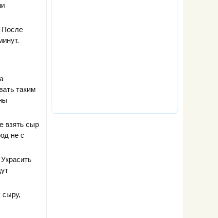
ии
. После
минут.
а
вать таким
ны
е взять сыр
од не с
 Украсить
дут
 сыру,