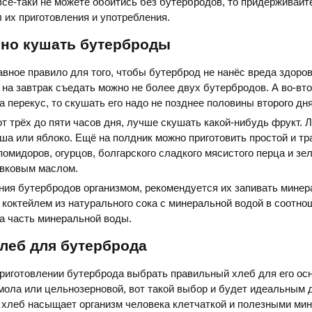
всё-таки не можете обойтись без бутербродов, то придерживайт
их приготовления и употребления.
ьно кушать бутерброды
авное правило для того, чтобы бутерброд не нанёс вреда здоро
о на завтрак съедать можно не более двух бутербродов. А во-вт
а перекус, то скушать его надо не позднее половины второго дня
 от трёх до пяти часов дня, лучше скушать какой-нибудь фрукт. 
уша или яблоко. Ещё на полдник можно приготовить простой и т
помидоров, огурцов, болгарского сладкого мясистого перца и зел
ивковым маслом.
ния бутербродов организмом, рекомендуется их запивать мине
и коктейлем из натурального сока с минеральной водой в соотно
на часть минеральной воды.
леб для бутерброда
риготовлении бутерброда выбрать правильный хлеб для его ос
омола или цельнозерновой, вот такой выбор и будет идеальным 
 хлеб насыщает организм человека клетчаткой и полезными ми