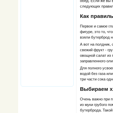
обед. Если же вы 
следующих правил 
Как правил
Первое и самое гл
фигуре, это то, чт
взяли бутерброд н
А вот на полдник,
свежий фрукт - гр
овощной салат из 
заправленного ол
Для полного усвое
водой без газа ил
три части сока од
Выбираем х
Очень важно при п
из муки грубого п
бутерброда. Такой