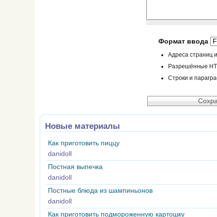
Формат ввода
Адреса страниц и
Разрешённые HTML
Строки и парагр
Новые материалы
Как приготовить пиццу
danidoll
Постная выпечка
danidoll
Постные блюда из шампиньонов
danidoll
Как приготовить подмороженную картошку