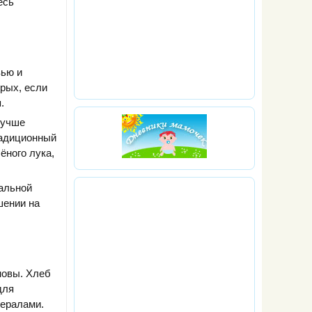
есь
вью и
орых, если
.
Лучше
радиционный
ёного лука,
ральной
шении на
новы. Хлеб
для
нералами.