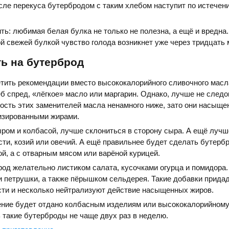
сле перекуса бутербродом с таким хлебом наступит по истечен
ь: любимая белая булка не только не полезна, а ещё и вредна
й свежей булкой чувство голода возникнет уже через тридцать 
ь на бутерброд
етить рекомендации вместо высококалорийного сливочного масл
б спред, «лёгкое» масло или маргарин. Однако, лучше не следо
ость этих заменителей масла ненамного ниже, зато они насыще
изированными жирами.
ом и колбасой, лучше склониться в сторону сыра. А ещё лучш
ти, козий или овечий. А ещё правильнее будет сделать бутербр
й, а с отварным мясом или варёной курицей.
од желательно листиком салата, кусочками огурца и помидора.
и петрушки, а также пёрышком сельдерея. Такие добавки прида
сти и несколько нейтрализуют действие насыщенных жиров.
ение будет отдано колбасным изделиям или высококалорийному
 такие бутерброды не чаще двух раз в неделю.