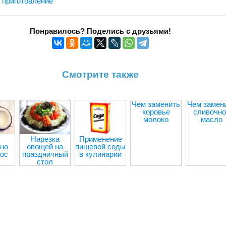
 приготовление
Понравилось? Поделись с друзьями!
Смотрите также
Чем заменить
Чем замен
коровье
сливочно
молоко
масло
Нарезка
Применение
но
овощей на
пищевой соды
кос
праздничный
в кулинарии
стол