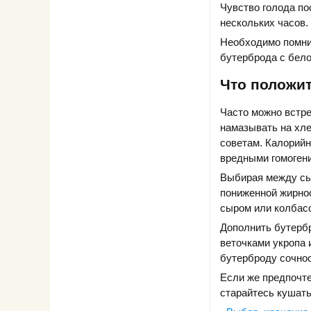
Чувство голода по
нескольких часов.
Необходимо помнит
бутерброда с бело
Что положит
Часто можно встр
намазывать на хле
советам. Калорийн
вредными гомоген
Выбирая между сыр
пониженной жирнос
сыром или колбасо
Дополнить бутербр
веточками укропа 
бутерброду сочно
Если же предпочт
старайтесь кушать