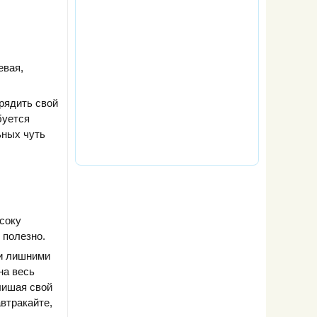
евая,
арядить свой
буется
ьных чуть
соку
 полезно.
 и лишними
на весь
лишая свой
втракайте,