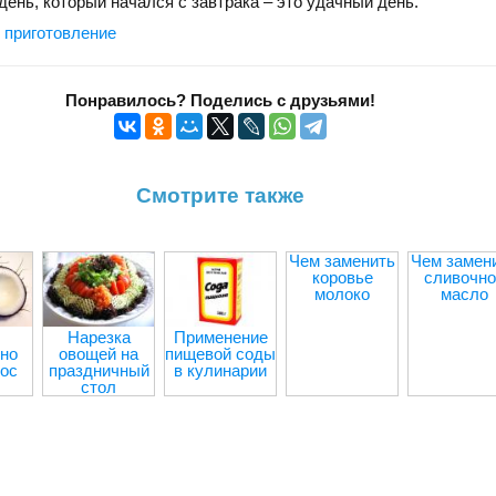
 день, который начался с завтрака – это удачный день.
 приготовление
Понравилось? Поделись с друзьями!
Смотрите также
Чем заменить
Чем замен
коровье
сливочно
молоко
масло
Нарезка
Применение
но
овощей на
пищевой соды
кос
праздничный
в кулинарии
стол