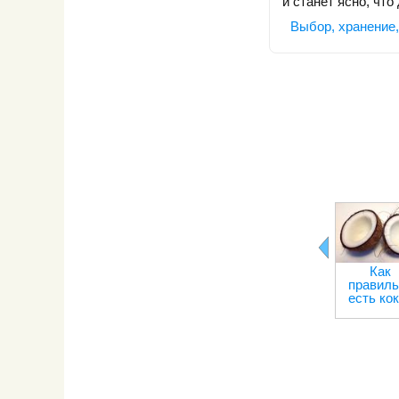
и станет ясно, что
Выбор, хранение,
Как
правиль
есть ко