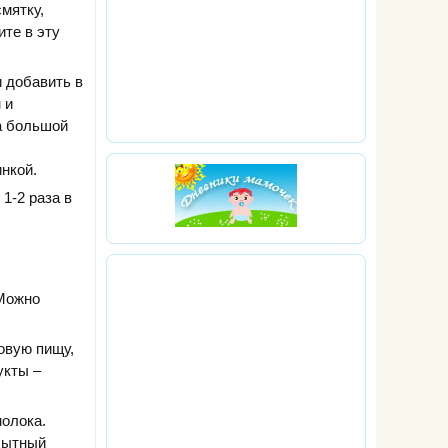
мятку,
те в эту
и добавить в
 и
а большой
нкой.
1-2 раза в
 Можно
овую пищу,
укты –
молока.
 сытный