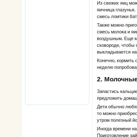
Из свежих яиц мож
яичница глазунья.
смесь ломтики бат
Также можно приго
смесь молока и яи
воздушным. Еще мо
сковороде, чтобы 
выкладывается нач
Конечно, кормить 
неделю попробова
2. Молочны
Запастись кальци
предложить домашн
Дети обычно любят
то можно приобрес
утром полезный йо
Иногда времени на 
Приготовление зай