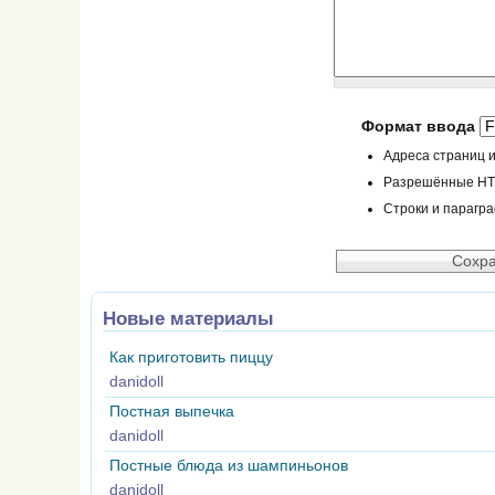
Формат ввода
Адреса страниц и
Разрешённые HTML
Строки и парагр
Новые материалы
Как приготовить пиццу
danidoll
Постная выпечка
danidoll
Постные блюда из шампиньонов
danidoll