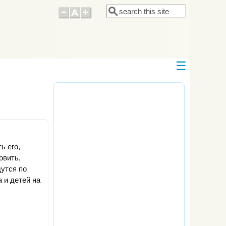
Поиск
Форма поиска
ь его,
овить,
дутся по
 и детей на