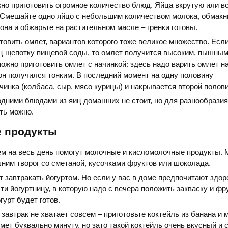
но приготовить огромное количество блюд. Яйца вкрутую или вс
 Смешайте одно яйцо с небольшим количеством молока, обмакни
она и обжарьте на растительном масле – гренки готовы.
товить омлет, вариантов которого тоже великое множество. Есл
ц щепотку пищевой соды, то омлет получится высоким, пышным
жно приготовить омлет с начинкой: здесь надо варить омлет н
он получился тонким. В последний момент на одну половину
инка (колбаса, сыр, мясо курицы) и накрывается второй полови
одними блюдами из яиц домашних не стоит, но для разнообразия 
ть можно.
е продукты
ем на весь день помогут молочные и кисломолочные продукты.
им творог со сметаной, кусочками фруктов или шоколада.
 завтракать йогуртом. Но если у вас в доме предпочитают здор
ти йогуртницу, в которую надо с вечера положить закваску и фр
гурт будет готов.
завтрак не хватает совсем – приготовьте коктейль из банана и 
мет буквально минуту, но зато такой коктейль очень вкусный и