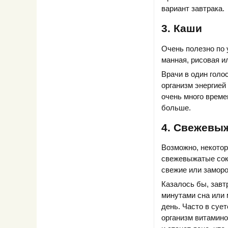
вариант завтрака.
3. Каши
Очень полезно по 
манная, рисовая и
Врачи в один голо
организм энергией
очень много време
больше.
4. Свежевы
Возможно, некотор
свежевыжатые соки
свежие или заморо
Казалось бы, завт
минутами сна или 
день. Часто в суе
организм витамино