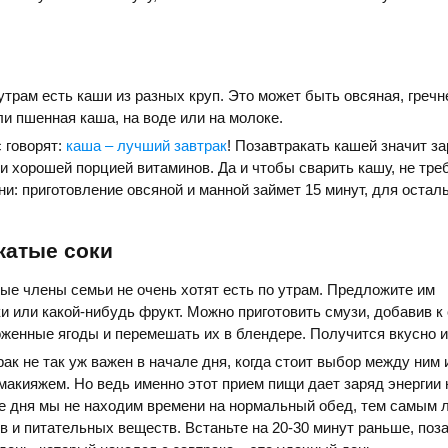
утрам есть каши из разных круп. Это может быть овсяная, гречн
ли пшенная каша, на воде или на молоке.
с говорят:
каша – лучший завтрак
! Позавтракать кашей значит з
 и хорошей порцией витаминов. Да и чтобы сварить кашу, не тре
ни: приготовление овсяной и манной займет 15 минут, для остал
жатые соки
ые члены семьи не очень хотят есть по утрам. Предложите им
 или какой-нибудь фрукт. Можно приготовить смузи, добавив к 
женные ягоды и перемешать их в блендере. Получится вкусно и
рак не так уж важен в начале дня, когда стоит выбор между ним
макияжем. Но ведь именно этот прием пищи дает заряд энергии 
те дня мы не находим времени на нормальный обед, тем самым 
в и питательных веществ. Встаньте на 20-30 минут раньше, поза