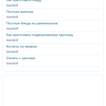
Как приготовить пиццу
danidoll
Постная выпечка
danidoll
Постные блюда из шампиньонов
danidoll
Как приготовить подмороженную картошку
danidoll
Котлеты по-киевски
danidoll
Салаты с орехами
danidoll