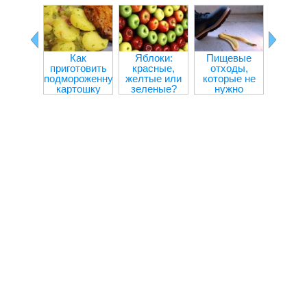
Как
Яблоки:
Пищевые
Прод
приготовить
красные,
отходы,
улучш
подмороженную
желтые или
которые не
внима
картошку
зеленые?
нужно
концен
выбрасывать