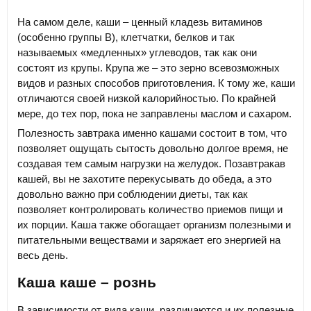
На самом деле, каши – ценный кладезь витаминов
(особенно группы В), клетчатки, белков и так
называемых «медленных» углеводов, так как они
состоят из крупы. Крупа же – это зерно всевозможных
видов и разных способов приготовления. К тому же, каши
отличаются своей низкой калорийностью. По крайней
мере, до тех пор, пока не заправлены маслом и сахаром.
Полезность завтрака именно кашами состоит в том, что
позволяет ощущать сытость довольно долгое время, не
создавая тем самым нагрузки на желудок. Позавтракав
кашей, вы не захотите перекусывать до обеда, а это
довольно важно при соблюдении диеты, так как
позволяет контролировать количество приемов пищи и
их порции. Каша также обогащает организм полезными и
питательными веществами и заряжает его энергией на
весь день.
Каша каше – рознь
В зависимости от вида каши, различаются и их полезные