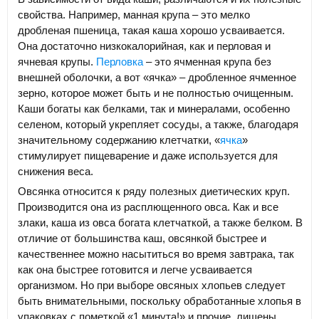
свойства. Например, манная крупа – это мелко
дробленая пшеница, такая каша хорошо усваивается.
Она достаточно низкокалорийная, как и перловая и
ячневая крупы.
Перловка
– это ячменная крупа без
внешней оболочки, а вот «ячка» – дробленное ячменное
зерно, которое может быть и не полностью очищенным.
Каши богаты как белками, так и минералами, особенно
селеном, который укрепляет сосуды, а также, благодаря
значительному содержанию клетчатки, «
ячка
»
стимулирует пищеварение и даже используется для
снижения веса.
Овсянка относится к ряду полезных диетических круп.
Производится она из расплющенного овса. Как и все
злаки, каша из овса богата клетчаткой, а также белком. В
отличие от большинства каш, овсянкой быстрее и
качественнее можно насытиться во время завтрака, так
как она быстрее готовится и легче усваивается
организмом. Но при выборе овсяных хлопьев следует
быть внимательными, поскольку обработанные хлопья в
упаковках с пометкой «1 минута!» и прочие, лишены