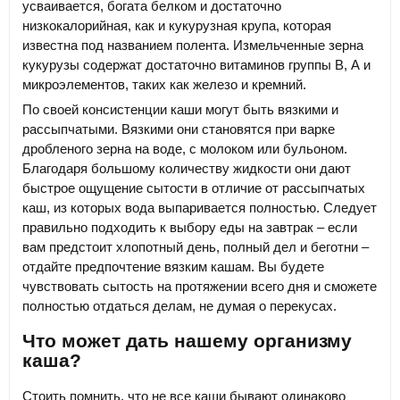
усваивается, богата белком и достаточно
низкокалорийная, как и кукурузная крупа, которая
известна под названием полента. Измельченные зерна
кукурузы содержат достаточно витаминов группы В, А и
микроэлементов, таких как железо и кремний.
По своей консистенции каши могут быть вязкими и
рассыпчатыми. Вязкими они становятся при варке
дробленого зерна на воде, с молоком или бульоном.
Благодаря большому количеству жидкости они дают
быстрое ощущение сытости в отличие от рассыпчатых
каш, из которых вода выпаривается полностью. Следует
правильно подходить к выбору еды на завтрак – если
вам предстоит хлопотный день, полный дел и беготни –
отдайте предпочтение вязким кашам. Вы будете
чувствовать сытость на протяжении всего дня и сможете
полностью отдаться делам, не думая о перекусах.
Что может дать нашему организму
каша?
Стоить помнить, что не все каши бывают одинаково