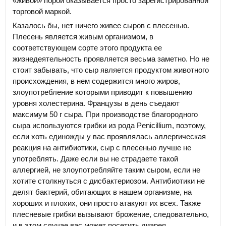
«живой» порой оказывается просто зарегистрированной
торговой маркой.
Казалось бы, нет ничего живее сыров с плесенью.
Плесень является живым организмом, в
соответствующем сорте этого продукта ее
жизнедеятельность проявляется весьма заметно. Но не
стоит забывать, что сыр является продуктом животного
происхождения, в нем содержится много жиров,
злоупотребление которыми приводит к повышению
уровня холестерина. Французы в день съедают
максимум 50 г сыра. При производстве благородного
сыра используются грибки из рода Penicillium, поэтому,
если хоть единожды у вас проявлялась аллергическая
реакция на антибиотики, сыр с плесенью лучше не
употреблять. Даже если вы не страдаете такой
аллергией, не злоупотребляйте таким сыром, если не
хотите столкнуться с дисбактериозом. Антибиотики не
делят бактерий, обитающих в нашем организме, на
хороших и плохих, они просто атакуют их всех. Также
плесневые грибки вызывают брожение, следовательно,
и в этом случае вас может посетить диарея.