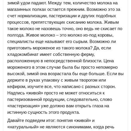
зимой удои падают. Между тем, количество молока на
магазинных полках остается прежним. Возможно это за
счет нормализации, пастеризации и других подобных
процессов, препятствующих скисанию молока. Живым
такое молоко не назовешь точно, оно ведь не скисает по
полгода. Живое молоко – это молоко из-под коровы,
специалисты еще называют его сырым. Возможно ли
приготовить мороженое из такого молока? Да, если
хладокомбинат имеет собственную ферму,
расположенную в непосредственной близости. Цена
мороженого в этом случае была бы просто непомерно
высокой, зимой она возрастала бы еще больше. Если вы
держите в руках упаковку с живым творогом или
кефиром, изучите все, что написано с разных сторон.
Надпись «живой» просто не может относиться к
пастеризованной продукции, следовательно, слово
«пастеризация» уже должно вам открыть глаза на
истинную сущность этого продукта.
Давайте подведем итог: понятия «живой» и
«натуральный» не являются синонимами, когда речь