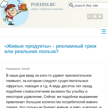
POEDIM.RU
Поиск
Форма поиска
сайт о здоровом питании
«Живые продукты» - рекламный трюк
или реальная польза?
Размещено:
ArinaR
В наши дни вряд ли кого-то удивит прилагательное
«живые», за которым следуют существительные
«фрукты», «овощи» и т.д. А ведь десяток лет назад
подобное словосочетание вызвало бы улыбку и
некоторое удивление. Сейчас же подобное выражение
привлекает большое количество потребителей живого
товара. Что только не бывает живым: и пиво, и молоко, и