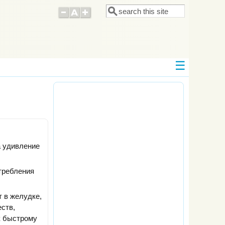
Поиск
Форма поиска
а удивление
требления
 в желудке,
ств,
к быстрому