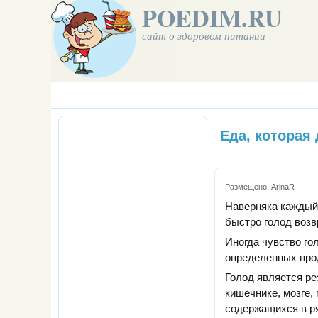
POEDIM.RU
сайт о здоровом питании
Еда, которая
Размещено:
ArinaR
Наверняка каждый 
быстро голод возв
Иногда чувство го
определенных про
Голод является ре
кишечнике, мозге,
содержащихся в ря