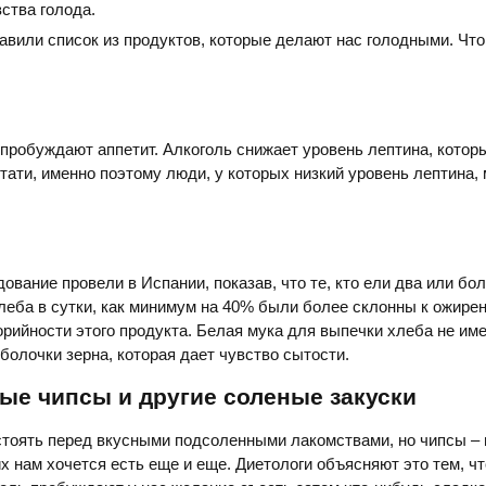
ства голода.
вили список из продуктов, которые делают нас голодными. Что 
пробуждают аппетит. Алкоголь снижает уровень лептина, котор
стати, именно поэтому люди, у которых низкий уровень лептина, 
ование провели в Испании, показав, что те, кто ели два или бо
леба в сутки, как минимум на 40% были более склонны к ожире
лорийности этого продукта. Белая мука для выпечки хлеба не име
болочки зерна, которая дает чувство сытости.
ые чипсы и другие соленые закуски
стоять перед вкусными подсоленными лакомствами, но чипсы – 
их нам хочется есть еще и еще. Диетологи объясняют это тем, чт