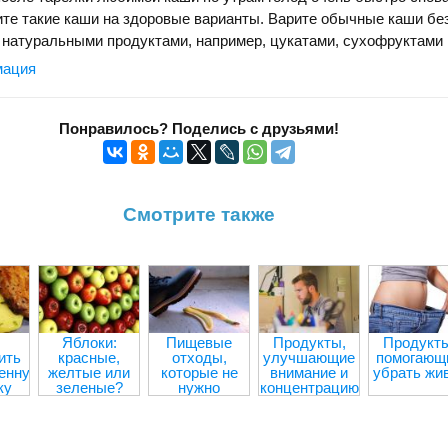
ите такие каши на здоровые варианты. Варите обычные каши без
 натуральными продуктами, например, цукатами, сухофруктами
мация
Понравилось? Поделись с друзьями!
Смотрите также
Яблоки:
Пищевые
Продукты,
Продукты
ить
красные,
отходы,
улучшающие
помогающ
енную
желтые или
которые не
внимание и
убрать жи
ку
зеленые?
нужно
концентрацию
выбрасывать