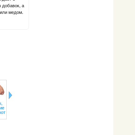
 добавок, а
 или медом.
,
Лимонная
Последствия
Правильное
Рецепты о
ие
кислота
отказа от
питание при
переедани
вот
кофе
тренировках
на сжигание
веса