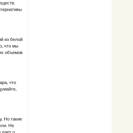
еществ.
ьтернативы
ий из белой
о, что мы
ших объемов
ара, что
думайте,
у. Но такие
ели. Не
 дает о