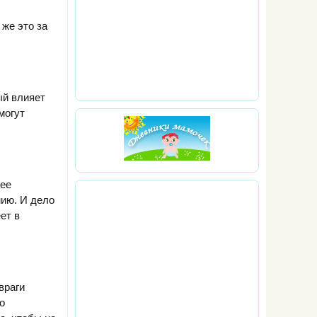
же это за
ый влияет
могут
лее
нию. И дело
ет в
враги
о