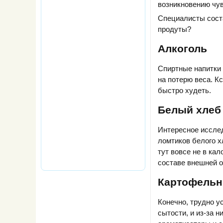
возникновению чув
Специалисты соста
продуты?
Алкоголь
Спиртные напитки 
на потерю веса. К
быстро худеть.
Белый хлеб
Интересное исслед
ломтиков белого х
тут вовсе не в ка
составе внешней о
Картофельн
Конечно, трудно у
сытости, и из-за н