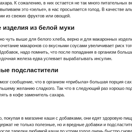
ахара. К сожалению, в них остается не так много питательных в
 выпиваем это «зелье», в нас просыпается голод. В качестве ал
ами из свежих фруктов или овощей.
 изделия из белой муки
ано чуть выше для белого хлеба, верно и для макаронных издел
 сочетание макаронов со вкусными соусами увеличивает риск тог
Вдобавок, надо помнить, что после попадания в организм боль
удочная железа едва успевает вырабатывать инсулин.
ные подсластители
мозг сообщение, что в организм «прибыла» большая порция сах
льшему желанию сладкого. Так что в следующий раз хорошо по
ять в кофе заменитель сахара.
о, покупая в магазине каши с добавками, они едят здоровую пищ
держат не только полезные, но и вредные добавки и подсластит
после тарелки любимой каши по утрам голод очень быстро снова