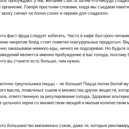
оль пробуждают у нас желание съесть затем что-нибудь сладко
 организме. Говоря простыми словами, когда мы съедаем пакети
 мозгу сигнал «я полон соли» и «время для сладкого».
что фаст-фуда следует избегать. Часто в кафе быстрого питан
меню напротив блюд стоят пометки «натуральные продукты». Ви
чно заказываем немного еды, ничего не подозревая. Но будьте 
аведений является именно пробуждение в вас голода, поэтому
 что вы станете есть больше, чем нужно.
аточно треугольника пиццы – не больше! Пицца полна белой му
ого масла, плавленых сыров и множества других веществ, кото
озга, ответственную за регулирование голода. Здоровая альтерн
 цельного зерна со множеством овощей и малым количеством м
что большинство магазинных соков, даже те, которые рекламир