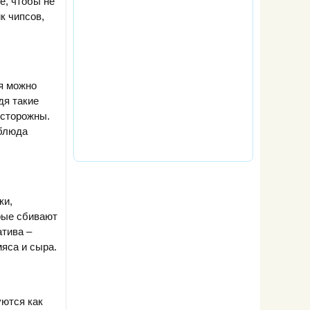
е, чтобы не
к чипсов,
ия можно
дя такие
осторожны.
 блюда
ки,
рые сбивают
атива –
яса и сыра.
уются как