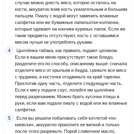
случае можно доесть мясо, которое осталось на
кости, аккуратно взяв кость указательным и большим
пальцем. Пиалу с водой могут заменить влажные
салфетки или же бумажные папильотки-колпачки,
которые одевают на кончики куриных лапок. Если же
такие предметы отсутствуют, кость с оставшимся
мясом лучше не употреблять руками.
Цыплёнка-табака, как правило, подают целиком.
Если в вашем меню присутствует такое блюдо,
разделите его по способу, описанному выше: сначала
отделите мясо от крыльев и бедра, срежьте все мясо
с грудинки, а косточки отодвиньте на край тарелки.
Проглотив одну часть, отделите следующую часть.
Если к мясу подали соус, полейте им цыплёнка
перед разрезанием. Можно брать кусочки птицы в
руки, если вам подали пиалу с водой или же влажные
салфетки.
Если вы решили побаловать себя котлетой «по-
киевски», аккуратно проколите ее вилкой и только
после этого разрежьте. Порой сливочное масло,