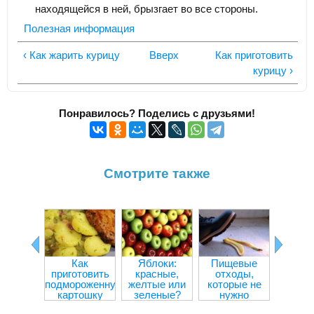
находящейся в ней, брызгает во все стороны.
Полезная информация
‹ Как жарить курицу
Вверх
Как приготовить
курицу ›
Понравилось? Поделись с друзьями!
Смотрите также
Как
Яблоки:
Пищевые
Прод
приготовить
красные,
отходы,
улучш
подмороженную
желтые или
которые не
внима
картошку
зеленые?
нужно
концен
выбрасывать