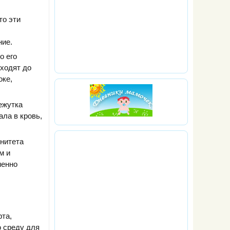
то эти
ние.
о его
оходят до
оке,
ежутка
ала в кровь,
унитета
м и
менно
рта,
ю среду для