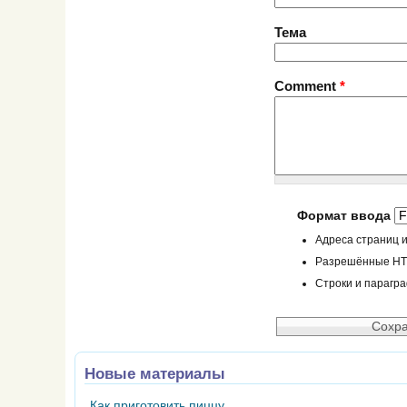
Тема
Comment
*
Формат ввода
Адреса страниц и
Разрешённые HTML
Строки и парагр
Новые материалы
Как приготовить пиццу