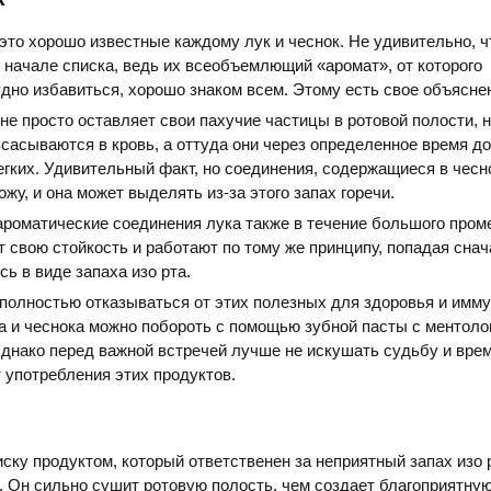
это хорошо известные каждому лук и чеснок. Не удивительно, ч
 начале списка, ведь их всеобъемлющий «аромат», от которого
дно избавиться, хорошо знаком всем. Этому есть свое объясне
 не просто оставляет свои пахучие частицы в ротовой полости, н
сасываются в кровь, а оттуда они через определенное время д
егких. Удивительный факт, но соединения, содержащиеся в чесн
жу, и она может выделять из-за этого запах горечи.
ароматические соединения лука также в течение большого пром
 свою стойкость и работают по тому же принципу, попадая снач
ь в виде запаха изо рта.
 полностью отказываться от этих полезных для здоровья и имм
а и чеснока можно побороть с помощью зубной пасты с ментоло
днако перед важной встречей лучше не искушать судьбу и вре
т употребления этих продуктов.
ку продуктом, который ответственен за неприятный запах изо 
. Он сильно сушит ротовую полость, чем создает благоприятну