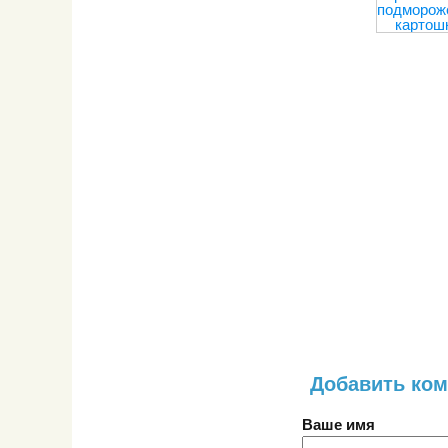
подморож
картош
Добавить ко
Ваше имя