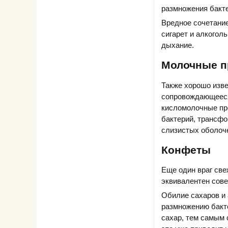
размножения бакт
Вредное сочетание
сигарет и алкогол
дыхание.
Молочные п
Также хорошо изве
сопровождающееся 
кисломолочные про
бактерий, трансфо
слизистых оболоче
Конфеты
Еще один враг све
эквивалентен сов
Обилие сахаров и 
размножению бакте
сахар, тем самым 