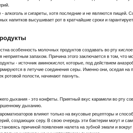
ерий.
 - алкоголь и сигареты, хотя последние и не являются пищей. 
ьных напитков высушивает рот в кратчайшие сроки и гарантируе
родукты
стна особенность молочных продуктов создавать во рту кисло
неприятным запахом. Причина этого заключается в том, что м
дукты - источник аминокислот, которые, под действием анаэр
рмируются в летучие соединения серы. Именно они, оседая на 
к ротовой полости, начинают пахнуть.
жего дыхания - это конфеты. Приятный вкус карамели во рту со
ершенному дыханию.
ароматизаторов влияют только на вкусовые рецепторы и спосо
рий, создающих серу. В свою очередь эти бактерии могут и сам
становясь причиной появления налета на зубной эмали и вокруг 