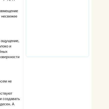
Совмещение
т несвежее
е ощущение,
олоко и
обных
поверхности
всем не
бствуют
и создавать
десен. А