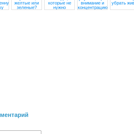
енную
желтые или
которые не
внимание и
убрать жи
ку
зеленые?
нужно
концентрацию
выбрасывать
мментарий