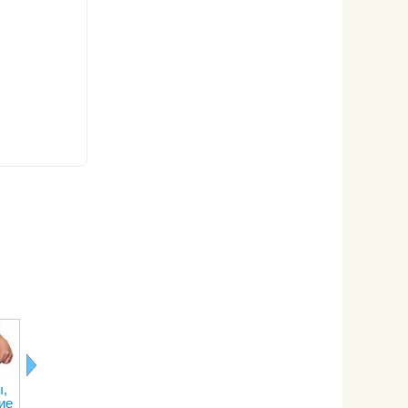
,
Лимонная
Последствия
Правильное
Рецепты о
ие
кислота
отказа от
питание при
переедани