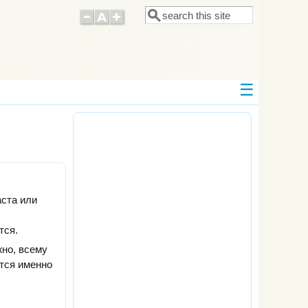
Поиск
Форма поиска
аста или
тся.
жно, всему
тся именно