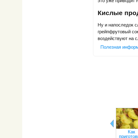
это уже приводит н
Кислые про
Ну и напоследок с
грейпфрутовый сок
воздействуют на с
Полезная инфор
Как
приготов