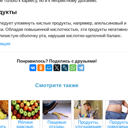
е только к кариесу, но и к неприятному дыханию.
дукты
ледует упомянуть кислые продукты, например, апельсиновый и
и. Обладая повышенной кислотностью, эти продукты негативно
лизистую оболочку рта, нарушая кислотно-щелочной баланс.
мация
Понравилось? Поделись с друзьями!
Смотрите также
Яблоки:
Пищевые
Продукты,
Продукты
ить
красные,
отходы,
улучшающие
помогающ