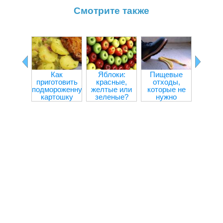
Смотрите также
Как
Яблоки:
Пищевые
Прод
приготовить
красные,
отходы,
улучш
подмороженную
желтые или
которые не
внима
картошку
зеленые?
нужно
концен
выбрасывать