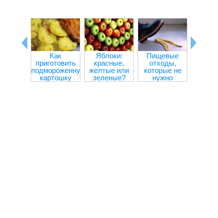
Как
Яблоки:
Пищевые
Прод
приготовить
красные,
отходы,
улучш
подмороженную
желтые или
которые не
внима
картошку
зеленые?
нужно
концен
выбрасывать