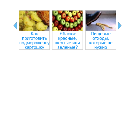
Как
Яблоки:
Пищевые
Прод
приготовить
красные,
отходы,
улучш
подмороженную
желтые или
которые не
внима
картошку
зеленые?
нужно
концен
выбрасывать