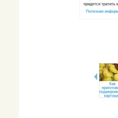
придется тратить 
Полезная инфор
Как
приготов
подморож
картош