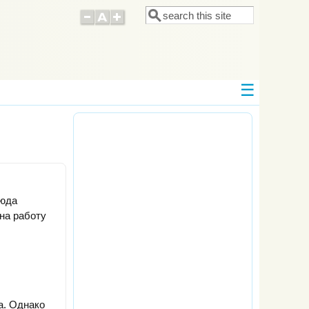
Поиск
Форма поиска
люда
 на работу
а. Однако