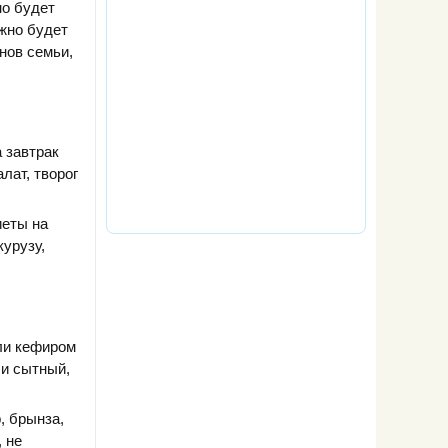
но будет
ужно будет
нов семьи,
а завтрак
лат, творог
иеты на
урузу,
или кефиром
 и сытный,
, брынза,
, не