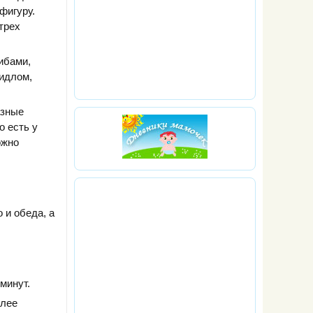
фигуру.
 трех
ибами,
видлом,
азные
о есть у
ожно
 и обеда, а
минут.
алее