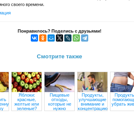
много своего времени.
мация
Понравилось? Поделись с друзьями!
Смотрите также
Яблоки:
Пищевые
Продукты,
Продукты
ить
красные,
отходы,
улучшающие
помогающ
енную
желтые или
которые не
внимание и
убрать жи
ку
зеленые?
нужно
концентрацию
выбрасывать