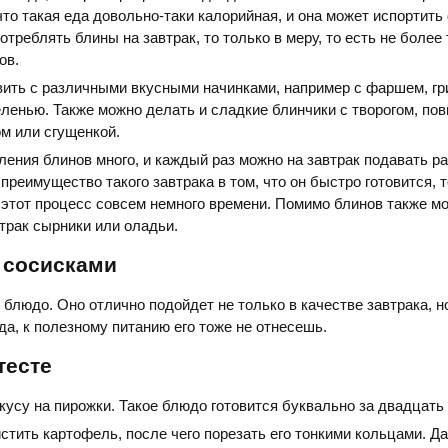
что такая еда довольно-таки калорийная, и она может испортить 
отреблять блины на завтрак, то только в меру, то есть не более
ов.
ить с различными вкусными начинками, например с фаршем, гр
еленью. Также можно делать и сладкие блинчики с творогом, по
м или сгущенкой.
ления блинов много, и каждый раз можно на завтрак подавать р
преимущество такого завтрака в том, что он быстро готовится, т
 этот процесс совсем немного времени. Помимо блинов также м
втрак сырники или оладьи.
 сосисками
 блюдо. Оно отлично подойдет не только в качестве завтрака, но
да, к полезному питанию его тоже не отнесешь.
тесте
кусу на пирожки. Такое блюдо готовится буквально за двадцать 
стить картофель, после чего порезать его тонкими кольцами. Д