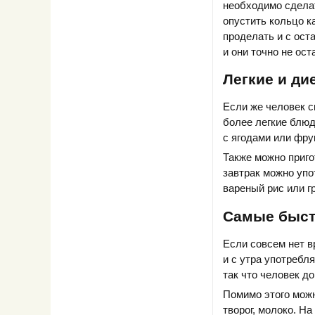
необходимо сделат
опустить кольцо к
проделать и с ост
и они точно не ос
Легкие и ди
Если же человек с
более легкие блюд
с ягодами или фру
Также можно приго
завтрак можно упо
вареный рис или гр
Самые быст
Если совсем нет в
и с утра употребл
так что человек до
Помимо этого можн
творог, молоко. На