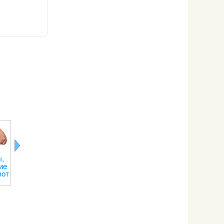
,
Лимонная
Последствия
Правильное
Рецепты о
ие
кислота
отказа от
питание при
переедани
вот
кофе
тренировках
на сжигание
веса