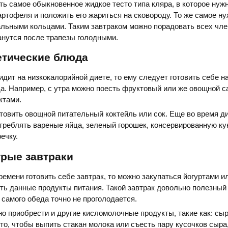
ь самое обыкновенное жидкое тесто типа кляра, в которое нуж
артофеля и положить его жариться на сковороду. То же самое н
альными кольцами. Таким завтраком можно порадовать всех чле
танутся после трапезы голодными.
етические блюда
идит на низкокалорийной диете, то ему следует готовить себе н
а. Например, с утра можно поесть фруктовый или же овощной са
ктами.
товить овощной питательный коктейль или сок. Еще во время д
треблять вареные яйца, зеленый горошек, консервированную кук
ечку.
рые завтраки
ремени готовить себе завтрак, то можно закупаться йогуртами 
ять данные продукты питания. Такой завтрак довольно полезный
 самого обеда точно не проголодается.
о приобрести и другие кисломолочные продукты, такие как: сыр
 то, чтобы выпить стакан молока или съесть пару кусочков сыра