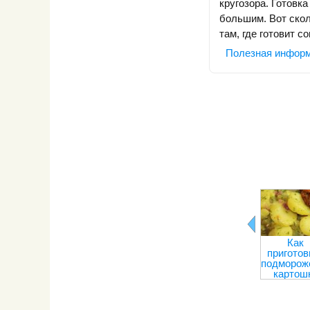
кругозора. Готовк
большим. Вот скол
там, где готовит 
Полезная инфор
Как
приготов
подморож
картош