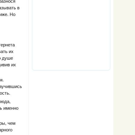
 разнося
азывать в
иже. Но
тернета
ать их
о душе
дивив их
м.
научившись
ость.
люда,
ть именно
ры, чем
арного