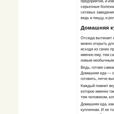
предприятия, и изв
серьезные болезни
сетевых заведения
ведь и пиццу, и р
Домашняя к
Отсюда вытекает 
можно открыть дл
исходя из своих п
именно ему, тем с
новым необычным
Ведь, готовя само
Домашняя еда — от
готовить, легче в
Каждый помнит вку
которое именно та
тем человеком, ко
Домашняя еда, как
купленная. И не т