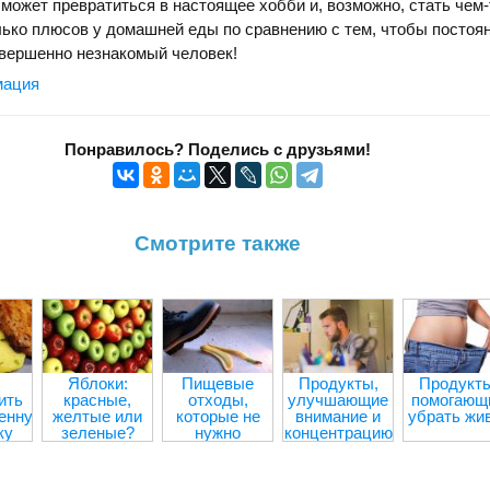
а может превратиться в настоящее хобби и, возможно, стать чем-
ько плюсов у домашней еды по сравнению с тем, чтобы постоян
совершенно незнакомый человек!
мация
Понравилось? Поделись с друзьями!
Смотрите также
Яблоки:
Пищевые
Продукты,
Продукты
ить
красные,
отходы,
улучшающие
помогающ
енную
желтые или
которые не
внимание и
убрать жи
ку
зеленые?
нужно
концентрацию
выбрасывать