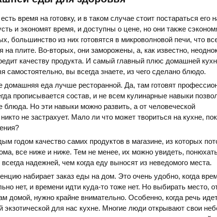
 есть время на готовку, и в таком случае стоит постараться его н
ть и экономят время, и доступны о цене, но они также сэконом
ых, большинство из них готовятся в микроволновой печи, что вс
я на плите. Во-вторых, они заморожены, а, как известно, неодно
редит качеству продукта. И самый главный плюс домашней кух
вя самостоятельно, вы всегда знаете, из чего сделано блюдо.
е домашняя еда лучше ресторанной. Да, там готовят професси
егда прописывается состав, и не всем кулинарные навыки позво
е блюда. Но эти навыки можно развить, а от человеческой
никто не застрахует. Мало ли что может твориться на кухне, пок
ления?
ждым годом качество самих продуктов в магазине, из которых по
ома, все ниже и ниже. Тем не менее, их можно увидеть, понюхать
о всегда надежней, чем когда еду выносят из неведомого места.
нцию набирает заказ еды на дом. Это очень удобно, когда вре
ьно нет, и времени идти куда-то тоже нет. Но выбирать место, о
ам домой, нужно крайне внимательно. Особенно, когда речь идет
ой экзотической для нас кухне. Многие люди открывают свои не