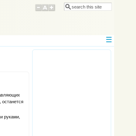
Поиск
Форма поиска
тавляющих
, останется
и руками,