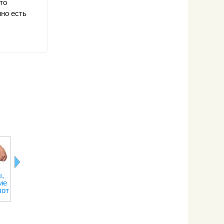
то
но есть
,
Лимонная
Последствия
Правильное
Рецепты о
ие
кислота
отказа от
питание при
переедани
вот
кофе
тренировках
на сжигание
веса