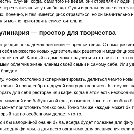
естны случаи, когда, сами того не ведая, они отравляли людей,
 через заказанные у них блюда. Суши и роллы лучше всего зак
х. Конечно, и там имеется риск отравиться, но он значительно н
оллы можно приготовить самостоятельно.
улинария — простор для творчества
еще один плюс домашней пищи — предпочтения. С помощью ин
я себя множество новых удивительных рецептов и модифициров
редпочтений. Каждый в доме может научиться готовить то, что п
амым облегчив жизнь членам своей семьи и самому себе. Или у
 блюдом.
му, можно постоянно экспериментировать, делиться чем-то новы
личный повод собрать друзей или родственников. К тому же, 
ыбрать для себя ресторан или кафе, когда в этом есть необходим
с маминой или бабушкиной еды, возможно, какого-то особого б
к может приготовить только она. Точно так же каждый может бы
торый так по-особенному делает что-то.
ой бы калорийной она ни была, всегда будет полезнее для фигу
олько для фигуры, а для всего организма, для расширения кулин