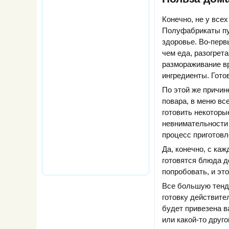
Конечно, не у всех
Полуфабрикаты пус
здоровье. Во-перв
чем еда, разогрета
размораживание в
ингредиенты. Гото
По этой же причин
повара, в меню вс
готовить некоторы
невнимательности 
процесс приготов
Да, конечно, с ка
готовятся блюда д
попробовать, и эт
Все большую тенде
готовку действител
будет привезена в
или какой-то друг