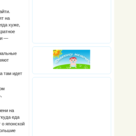
айти.
ят на
егда хуже,
кратное
ни —
ональные
ляют
а там идет
том
,
мени на
ткуда еда
 о японской
большие