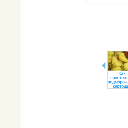
Как
приготов
подморож
картош