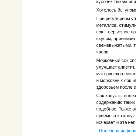
кусочек тыквы или
Хотелось бы упомя
При регулярном уп
металлов, стимули
сок – серьезное п
вкусом, принимайт
свежевыжатыми, т
часов.
Морковный сок спо
улучшает аппетит.
материнского моло
и морковных сок и
здоровьем после е
Сок капусты полез
содержанию таких 
подобное. Также о
приеме сока капус
исчезает и эта не
Полезная инфор