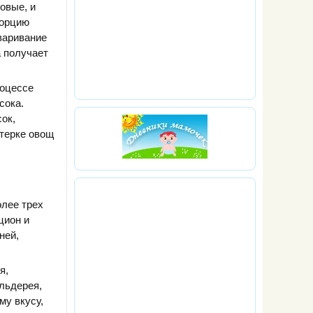
овые, и
порцию
еваривание
а получает
роцессе
сока.
ок,
 терке овощ
олее трех
цион и
ней,
я,
ельдерея,
му вкусу,