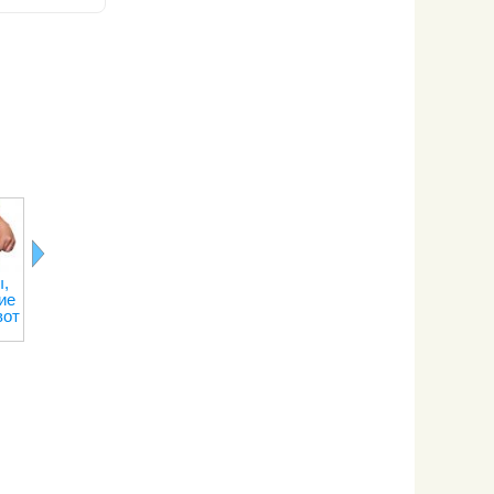
,
Лимонная
Последствия
Правильное
Рецепты о
ие
кислота
отказа от
питание при
переедани
вот
кофе
тренировках
на сжигание
веса