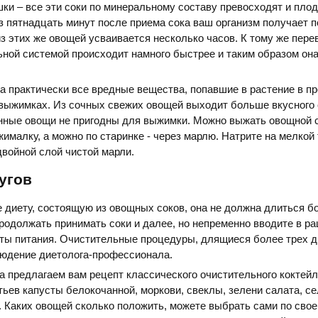
шки – все эти соки по минеральному составу превосходят и плод
з пятнадцать минут после приема сока ваш организм получает 
из этих же овощей усваивается несколько часов. К тому же пер
ной системой происходит намного быстрее и таким образом он
а практически все вредные вещества, попавшие в растение в п
 выжимках. Из сочных свежих овощей выходит больше вкусного 
нные овощи не пригодны для выжимки. Можно выжать овощной с
ималку, а можно по старинке - через марлю. Натрите на мелкой
двойной слой чистой марли.
угов
 диету, состоящую из овощных соков, она не должна длиться б
родолжать принимать соки и далее, но непременно вводите в ра
ты питания. Очистительные процедуры, длящиеся более трех д
людение диетолога-профессионала.
а предлагаем вам рецепт классического очистительного коктейл
тьев капусты белокочанной, моркови, свеклы, зелени салата, с
. Каких овощей сколько положить, можете выбрать сами по свое