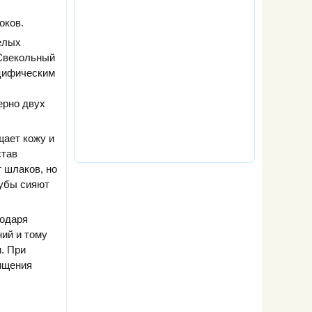
оков.
елых
 Свекольный
ецифическим
ерно двух
щает кожу и
став
т шлаков, но
зубы сияют
годаря
ний и тому
. При
чищения