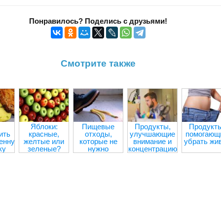
Понравилось? Поделись с друзьями!
Смотрите также
Яблоки:
Пищевые
Продукты,
Продукты
ить
красные,
отходы,
улучшающие
помогающ
енную
желтые или
которые не
внимание и
убрать жи
ку
зеленые?
нужно
концентрацию
выбрасывать