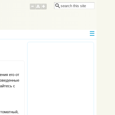
Поиск
Форма поиска
ния его от
роведенные
тайтесь с
 томатный,