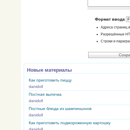
Формат ввода
Адреса страниц и
Разрешённые HTML
Строки и парагр
Новые материалы
Как приготовить пиццу
danidoll
Постная выпечка
danidoll
Постные блюда из шампиньонов
danidoll
Как приготовить подмороженную картошку
danidoll