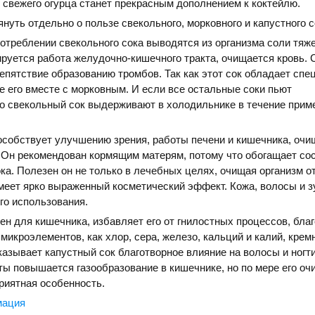
 свежего огурца станет прекрасным дополнением к коктейлю.
нуть отдельно о пользе свекольного, морковного и капустного с
отреблении свекольного сока выводятся из организма соли тяж
руется работа желудочно-кишечного тракта, очищается кровь.
репятствие образованию тромбов. Так как этот сок обладает сп
е его вместе с морковным. И если все остальные соки пьют
о свекольный сок выдерживают в холодильнике в течение прим
собствует улучшению зрения, работы печени и кишечника, очи
 Он рекомендован кормящим матерям, потому что обогащает со
ка. Полезен он не только в лечебных целях, очищая организм о
меет ярко выраженный косметический эффект. Кожа, волосы и 
го использования.
ен для кишечника, избавляет его от гнилостных процессов, бла
микроэлементов, как хлор, сера, железо, кальций и калий, крем
казывает капустный сок благотворное влияние на волосы и ногти
ты повышается газообразование в кишечнике, но по мере его о
приятная особенность.
мация