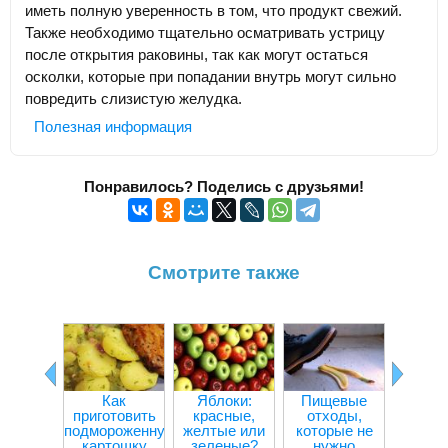
иметь полную уверенность в том, что продукт свежий.
Также необходимо тщательно осматривать устрицу
после открытия раковины, так как могут остаться
осколки, которые при попадании внутрь могут сильно
повредить слизистую желудка.
Полезная информация
Понравилось? Поделись с друзьями!
Смотрите также
Как
Яблоки:
Пищевые
Прод
приготовить
красные,
отходы,
улучш
подмороженную
желтые или
которые не
внима
картошку
зеленые?
нужно
концен