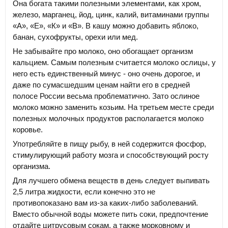
Она богата такими полезными элементами, как хром,
железо, марганец, йод, цинк, калий, витаминами группы
«А», «Е», «К» и «В». В кашу можно добавить яблоко,
банан, сухофрукты, орехи или мед.
Не забывайте про молоко, оно обогащает организм
кальцием. Самым полезным считается молоко ослицы, у
него есть единственный минус - оно очень дорогое, и
даже по сумасшедшим ценам найти его в средней
полосе России весьма проблематично. Зато ослиное
молоко можно заменить козьим. На третьем месте среди
полезных молочных продуктов располагается молоко
коровье.
Употребляйте в пищу рыбу, в ней содержится фосфор,
стимулирующий работу мозга и способствующий росту
организма.
Для лучшего обмена веществ в день следует выпивать
2,5 литра жидкости, если конечно это не
противопоказано вам из-за каких-либо заболеваний.
Вместо обычной воды можете пить соки, предпочтение
отдайте цитрусовым сокам, а также морковному и