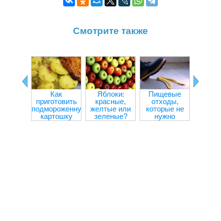
Смотрите также
Как
Яблоки:
Пищевые
Прод
приготовить
красные,
отходы,
улучш
подмороженную
желтые или
которые не
внима
картошку
зеленые?
нужно
концен
выбрасывать