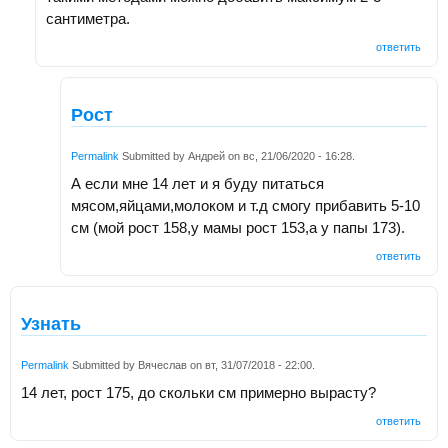
сантиметра.
ответить
Рост
Permalink
Submitted by
Андрей
on
вс, 21/06/2020 - 16:28
.
А если мне 14 лет и я буду питаться
мясом,яйцами,молоком и т.д смогу прибавить 5-10
см (мой рост 158,у мамы рост 153,а у папы 173).
ответить
Узнать
Permalink
Submitted by
Вячеслав
on
вт, 31/07/2018 - 22:00
.
14 лет, рост 175, до скольки см примерно вырасту?
ответить