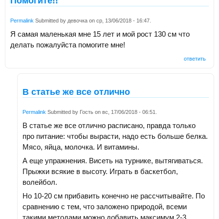
Помогите!!
Permalink
Submitted by
девочка
on
ср, 13/06/2018 - 16:47
.
Я самая маленькая мне 15 лет и мой рост 130 см что
делать пожалуйста помогите мне!
ответить
В статье же все отлично
Permalink
Submitted by
Гость
on
вс, 17/06/2018 - 06:51
.
В статье же все отлично расписано, правда только
про питание: чтобы вырасти, надо есть больше белка.
Мясо, яйца, молочка. И витамины.
А еще упражнения. Висеть на турнике, вытягиваться.
Прыжки всякие в высоту. Играть в баскетбол,
волейбол.
Но 10-20 см прибавить конечно не рассчитывайте. По
сравнению с тем, что заложено природой, всеми
такими методами можно добавить максимум 2-3