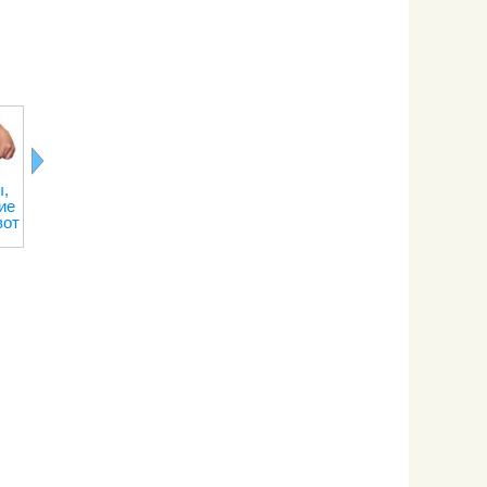
,
Лимонная
Последствия
Правильное
Рецепты о
ие
кислота
отказа от
питание при
переедани
вот
кофе
тренировках
на сжигание
веса