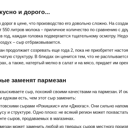
кусно и дорого...
 дорог в цене, что производство его довольно сложно. На создан
т 550 литров молока – приличное количество по сравнению с дру
в год, каждая головка подвергается тщательному осмотру. Нед
воздух – сыр отбраковывается.
н продолжает созревать еще года 2, пока не приобретет наст
чатую структуру. В блюдах он ценится тем, что не расплываетс
рах, а также, натертый мелко в салат и на мясо, придает им оре
рые заменят пармезан
разыскиваете сыр, похожий своими качествами на пармезан. И о
 едокам есть, чем этот сыр заменить:
итовскими сырами «Рокишкис» или «Джюгас». Они сильно напом
усу и структуре. Одно плохо: не всякий регион может похвастат
нте сыров, продаваемых в магазинах.
рмезан может заменить любой из твердых сыров местного произ