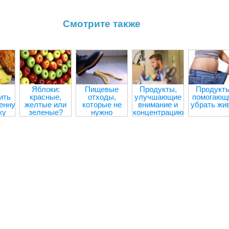
Смотрите также
Яблоки:
Пищевые
Продукты,
Продукты
ить
красные,
отходы,
улучшающие
помогающ
енную
желтые или
которые не
внимание и
убрать жи
ку
зеленые?
нужно
концентрацию
выбрасывать