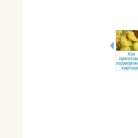
Как
приготов
подморож
картош