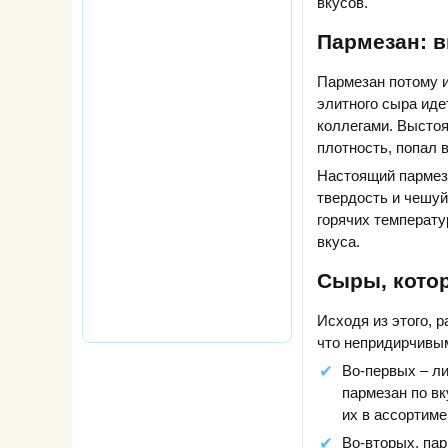
вкусов.
Пармезан: в
Пармезан потому и
элитного сыра иде
коллегами. Выстоя
плотность, попал 
Настоящий пармеза
твердость и чешуй
горячих температу
вкуса.
Сыры, кото
Исходя из этого, 
что непридирчивым
Во-первых – л
пармезан по вк
их в ассортиме
Во-вторых, па