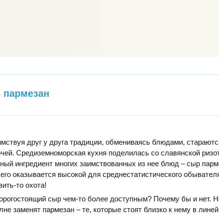
 пармезан
имствуя друг у друга традиции, обмениваясь блюдами, стараютс
чей. Средиземноморская кухня поделилась со славянской ризот
ный ингредиент многих заимствованных из нее блюд – сыр парм
его оказывается высокой для среднестатистического обывател
вить-то охота!
орогостоящий сыр чем-то более доступным? Почему бы и нет. 
лне заменят пармезан – те, которые стоят близко к нему в лине