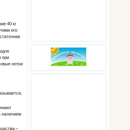
ие 40 кг
гими его
остаточная
оящую
я при
ховые нотки
казывается,
инают
ь наличием
водства –