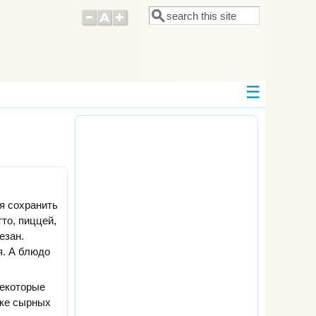
Поиск
Форма поиска
я сохранить
то, пиццей,
езан.
я. А блюдо
Некоторые
йке сырных