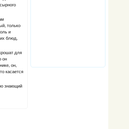
 сырного
ам
ый, только
оль и
гих блюд,
 крошат для
о он
ике, он,
то касается
чно знающий