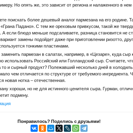
римеру. Но опять же, это зависит от региона и налаженного в нем
ете поискать более дешевый аналог пармезана на его родине. Т
«Грана Падано». С тем же ореховым привкусом, такой же тверд
. А если блюдо меньше подсаливаете, разница становится не ст
 вариант замены подойдет даже при приготовлении ризотто, дру
спользуется тонкими пластинами.
заменить пармезан в салатах, например, в «Цезаре», куда сыр
но использовать Российский или Голландский сыр. Считаете, чт
 то и сырный продукт? Полежавший несколько дней в холодильн
ало чем отличается по структуре от требуемого ингредиента. Ч
ся новая нотка – отечественная.
ану хороши, но не для истинного ценителя сыра. Гурман, отли
метит подмену.
мация
Понравилось? Поделись с друзьями!