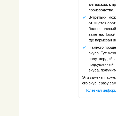
алтайский, к п
производства.
В-третьих, мож
отыщется сорт 
более соленый
заметна. Такой
где пармезан и
Намного проще 
вкуса. Тут мож
полутвердый, а
подсушенный, м
вкуса, получит
Эти замены пармез
его вкус, сразу за
Полезная инфор