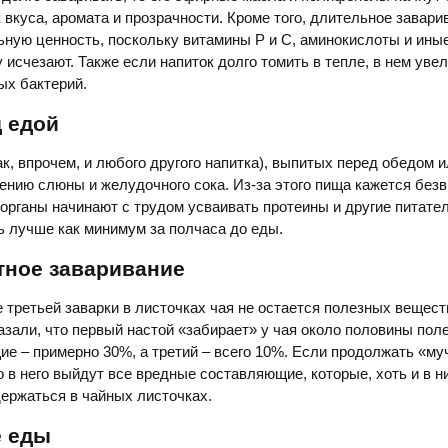
 вкуса, аромата и прозрачности. Кроме того, длительное завари
ьную ценность, поскольку витамины Р и С, аминокислоты и ины
 исчезают. Также если напиток долго томить в тепле, в нем уве
ых бактерий.
д едой
ак, впрочем, и любого другого напитка), выпитых перед обедом 
ению слюны и желудочного сока. Из-за этого пища кажется безв
рганы начинают с трудом усваивать протеины и другие питате
ь лучше как минимум за полчаса до еды.
тное заваривание
е третьей заварки в листочках чая не остается полезных вещест
зали, что первый настой «забирает» у чая около половины пол
е – примерно 30%, а третий – всего 10%. Если продолжать «му
о в него выйдут все вредные составляющие, которые, хоть и в 
держаться в чайных листочках.
е еды