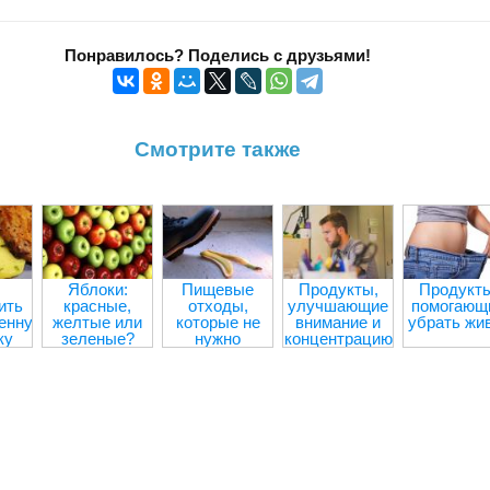
Понравилось? Поделись с друзьями!
Смотрите также
Яблоки:
Пищевые
Продукты,
Продукты
ить
красные,
отходы,
улучшающие
помогающ
енную
желтые или
которые не
внимание и
убрать жи
ку
зеленые?
нужно
концентрацию
выбрасывать