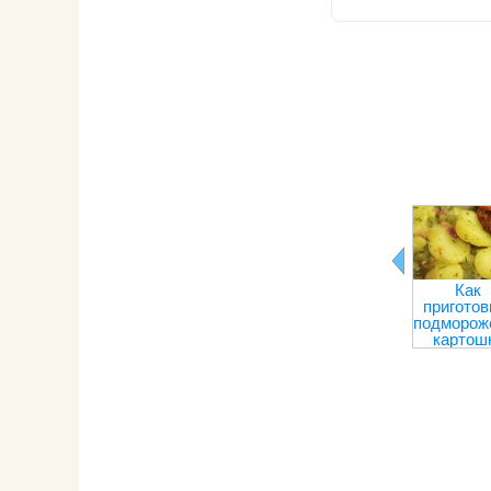
Как
приготов
подморож
картош