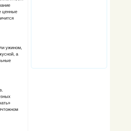
вание
е ценные
личится
или ужином,
кусной, а
льные
в.
езных
чать»
ничтожном