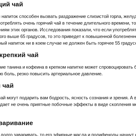
щий чай
 напиток способен вызвать раздражение слизистой горла, желуд
отреблять очень горячий чай в течение длительного времени, то
ниям этих органов. Исследования показали, что если употреблят
ого выше 65 градусов, то это приведет к повышенной болезненн
ый напиток ни в коем случае не должен быть горячее 55 градус
крепкий чай
е танина и кофеина в крепком напитке может спровоцировать 
ю боль, резко повысить артериальное давление.
 чай
ай могут подарить вам бодрость, ясность сознания и зрения. А 
дает не очень приятные побочные эффекты в виде скопления м
аваривание
долго заваривать, то его эфирные масла и полифенолы начнут 