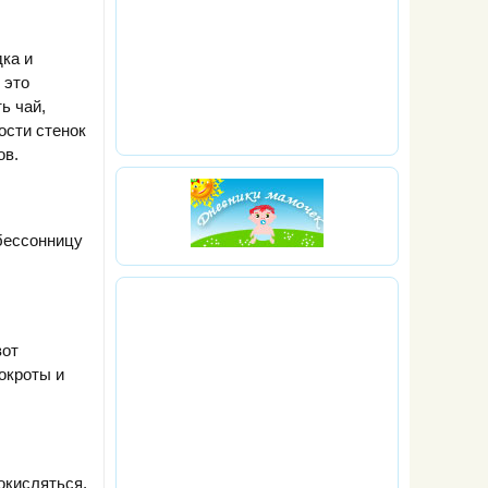
ка и
 это
ь чай,
ости стенок
ов.
бессонницу
вот
окроты и
окисляться.