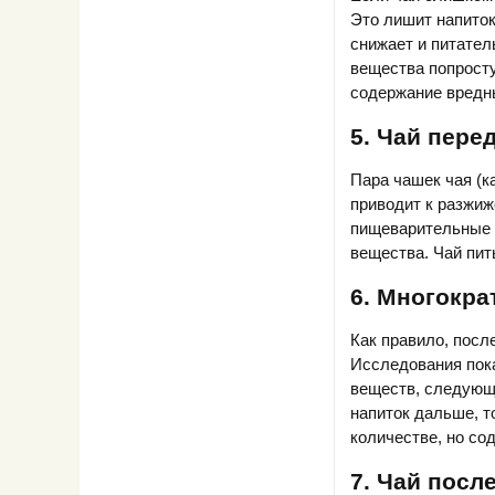
Это лишит напиток
снижает и питател
вещества попросту
содержание вредн
5. Чай пере
Пара чашек чая (к
приводит к разжиж
пищеварительные о
вещества. Чай пит
6. Многокра
Как правило, посл
Исследования пока
веществ, следующи
напиток дальше, т
количестве, но со
7. Чай посл