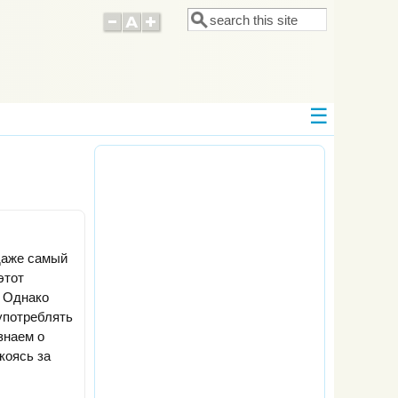
Поиск
Форма поиска
 даже самый
этот
. Однако
 употреблять
знаем о
коясь за