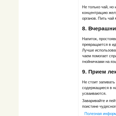
Не только чай, но
концентрацию желу
органов. Пить чай
8. Вчерашни
Напиток, простояв
превращается в ид
Лучше использоват
чаем помогает спр
гнойничками на яз
9. Прием ле
Не стоит запивать
содержащиеся в на
усваиваются.
Заваривайте и пей
поистине чудесног
Полезная инфор