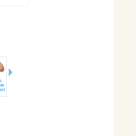
,
Лимонная
Последствия
Правильное
Рецепты о
ие
кислота
отказа от
питание при
переедани
вот
кофе
тренировках
на сжигание
веса