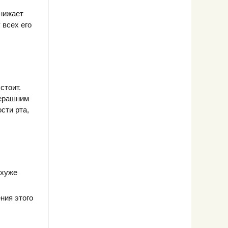
снижает
 всех его
стоит.
черашним
сти рта,
 хуже
ния этого