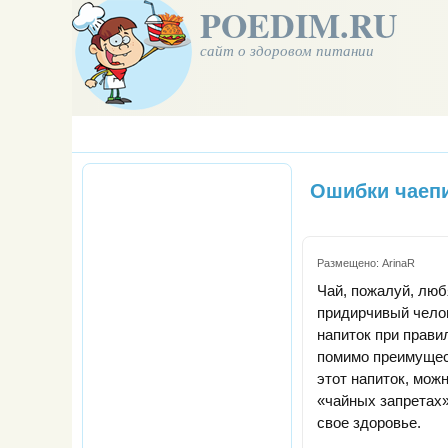
POEDIM.RU
сайт о здоровом питании
Ошибки чаепи
Размещено:
ArinaR
Чай, пожалуй, люб
придирчивый челове
напиток при прави
помимо преимущест
этот напиток, мож
«чайных запретах»
свое здоровье.