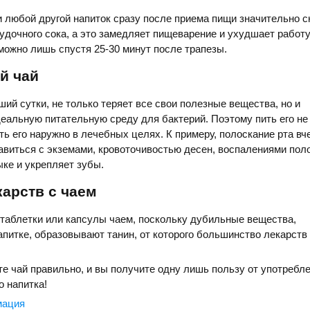
 и любой другой напиток сразу после приема пищи значительно 
дочного сока, а это замедляет пищеварение и ухудшает работу
 можно лишь спустя 25-30 минут после трапезы.
й чай
ший сутки, не только теряет все свои полезные вещества, но и
еальную питательную среду для бактерий. Поэтому пить его не 
ь его наружно в лечебных целях. К примеру, полоскание рта в
авиться с экземами, кровоточивостью десен, воспалениями поло
ыке и укрепляет зубы.
карств с чаем
 таблетки или капсулы чаем, поскольку дубильные вещества,
питке, образовывают танин, от которого большинство лекарств
те чай правильно, и вы получите одну лишь пользу от употребле
о напитка!
мация