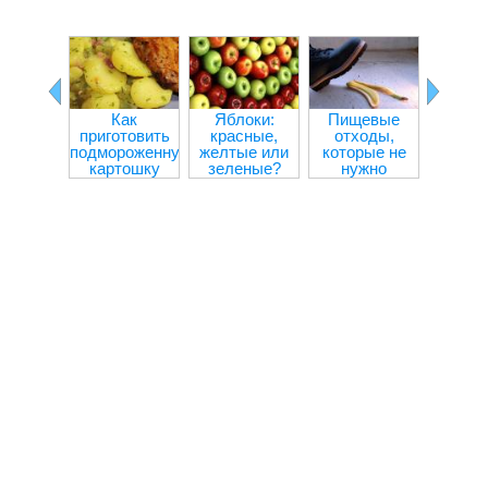
Как
Яблоки:
Пищевые
Прод
приготовить
красные,
отходы,
улучш
подмороженную
желтые или
которые не
внима
картошку
зеленые?
нужно
концен
выбрасывать