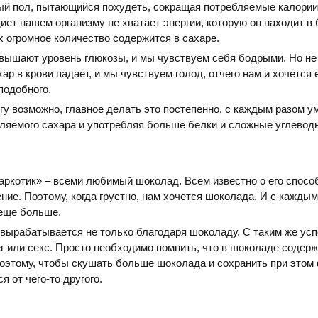
ый пол, пытающийся похудеть, сокращая потребляемые калории
диет нашем организму не хватает энергии, которую он находит в
х огромное количество содержится в сахаре.
вышают уровень глюкозы, и мы чувствуем себя бодрыми. Но не
хар в крови падает, и мы чувствуем голод, отчего нам и хочется
подобного.
гу возможно, главное делать это постепенно, с каждым разом 
ляемого сахара и употребляя больше белки и сложные углевод
аркотик» – всеми любимый шоколад. Всем известно о его спосо
ние. Поэтому, когда грустно, нам хочется шоколада. И с кажды
 еще больше.
вырабатывается не только благодаря шоколаду. С таким же усп
г или секс. Просто необходимо помнить, что в шоколаде содер
оэтому, чтобы скушать больше шоколада и сохранить при этом 
я от чего-то другого.