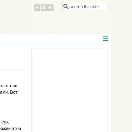
Поиск
Форма поиска
я от них
ами. Вот
 его,
ержен этой