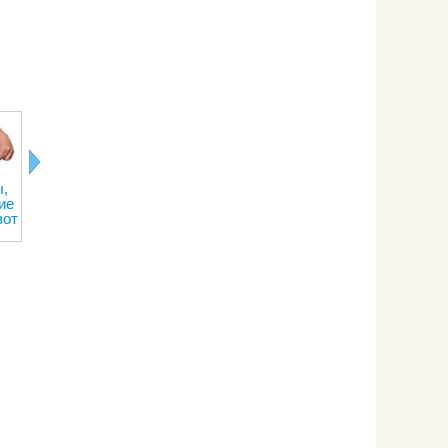
,
Лимонная
Последствия
Правильное
Рецепты о
ие
кислота
отказа от
питание при
переедани
вот
кофе
тренировках
на сжигание
веса