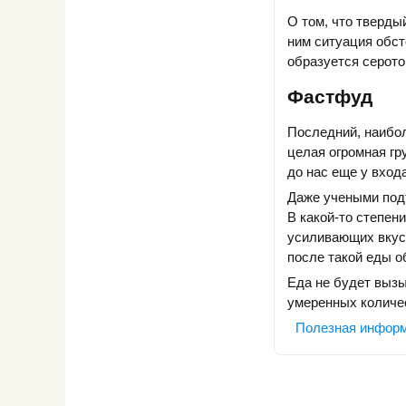
О том, что тверды
ним ситуация обст
образуется серото
Фастфуд
Последний, наибо
целая огромная гр
до нас еще у вход
Даже учеными под
В какой-то степен
усиливающих вкус
после такой еды о
Еда не будет вызы
умеренных количе
Полезная инфор