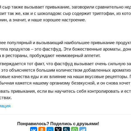
й сыр также вызывает привыкание, заговорили сравнительно не
оит так же, как и с шоколадом: сыр содержит триптофан, из кото
нин, а значит, и наше хорошее настроение.
лее популярный и вызывающий наибольшее привыкание продукт,
уппа продуктов – это фастфуд. Эти божественные ароматы, до
а в рестораны, пробуждают неимоверный аппетит.
тверждается тот факт, что фастфуд вызывает очень сильную за
и это объясняется большим количеством добавленных ароматиз
овые качества еды и их влияние на наши вкусовые рецепторы.
бычная кажется нашему организму безвкусной, и он снова хоче
вать привыкания, если вы научитесь себя контролировать и ест
ствах.
мация
Понравилось? Поделись с друзьями!