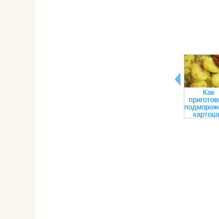
Как
приготов
подморож
картош