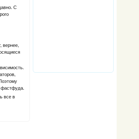
давно. С
рого
 вернее,
носящиеся
висимость.
аторов,
 Поэтому
т фастфуда.
ь все в