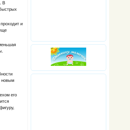
. В
 быстрых
 проходит и
 еще
уменьшая
ы.
бности
м новым
ехом его
жится
фигуру,