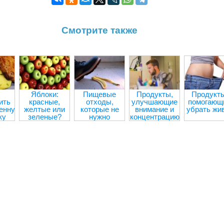
Смотрите также
Яблоки:
Пищевые
Продукты,
Продукты
ить
красные,
отходы,
улучшающие
помогающ
енную
желтые или
которые не
внимание и
убрать жи
ку
зеленые?
нужно
концентрацию
выбрасывать