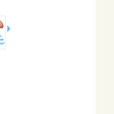
,
Лимонная
Последствия
Правильное
Рецепты о
ие
кислота
отказа от
питание при
переедани
вот
кофе
тренировках
на сжигание
веса