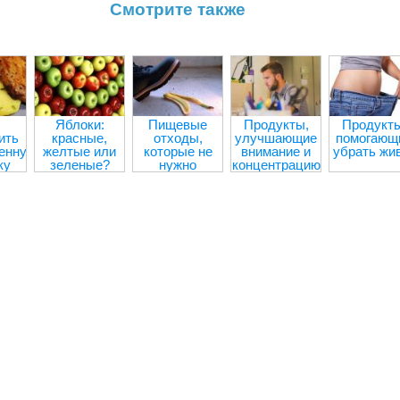
Смотрите также
Яблоки:
Пищевые
Продукты,
Продукты
ить
красные,
отходы,
улучшающие
помогающ
енную
желтые или
которые не
внимание и
убрать жи
ку
зеленые?
нужно
концентрацию
выбрасывать