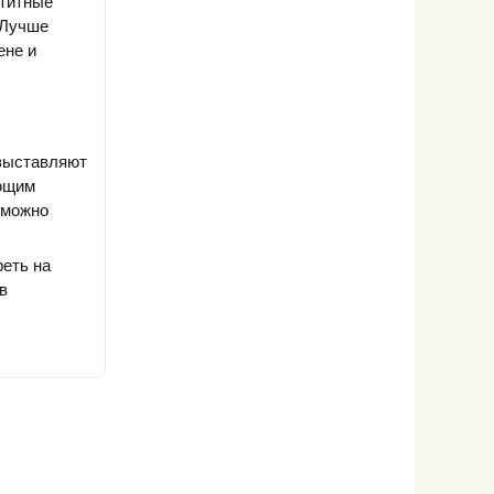
етитные
 Лучше
ене и
 выставляют
ающим
и можно
реть на
в