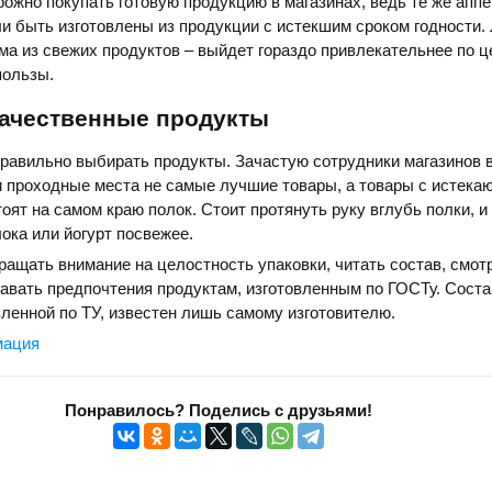
рожно покупать готовую продукцию в магазинах, ведь те же апп
ли быть изготовлены из продукции с истекшим сроком годности.
ома из свежих продуктов – выйдет гораздо привлекательнее по ц
пользы.
ачественные продукты
правильно выбирать продукты. Зачастую сотрудники магазинов
и проходные места не самые лучшие товары, а товары с истек
тоят на самом краю полок. Стоит протянуть руку вглубь полки, 
ока или йогурт посвежее.
ращать внимание на целостность упаковки, читать состав, смот
давать предпочтения продуктам, изготовленным по ГОСТу. Соста
вленной по ТУ, известен лишь самому изготовителю.
мация
Понравилось? Поделись с друзьями!