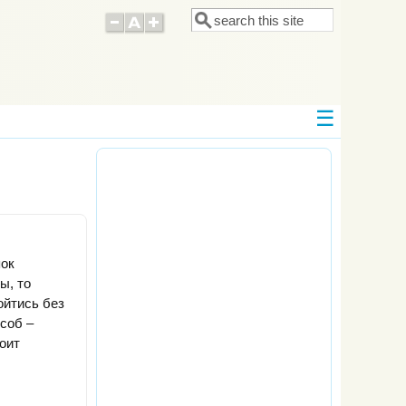
Поиск
Форма поиска
пок
ы, то
ойтись без
соб –
тоит