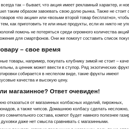
 всегда так – бывает, что акция имеет рекламный характер, и но
ил таким образом завоевать свою долю рынка. Также не стоит 
товаров «по акции» или «возьми второй товар бесплатно», чтоб
тем, как приготовить те или иные продукты, если их никто не уп
нологий помочь не потеряться среди огромного количества акций
жения для смартфонов. Они же помогут составить список поку
овару – свое время
ые товары, например, покупать клубнику зимой не стоит – каче
ельны, а ценник может ввести в ступор. Ряд экзотических фрук
тировки собирается в неспелом виде, такие фрукты имеют
усовые качества и высокую цену.
ли магазинное? Ответ очевиден!
но отказаться от магазинных колбасных изделий, пирожных,
надов, а также чипсов. Домашнюю колбасу сделать несложно, 
ого сомнительного состава, компот будет намного полезнее газир
 духовки даже нет смысла сравнивать с магазинными.