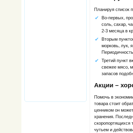
Планируя список п
Во-первых, про
соль, сахар, ч
2-3 месяца в к
Вторым пункто
морковь, лук, 
Периодичность 
Третий пункт в
свежее мясо, 
запасов подобн
Акции – хор
Помочь в экономии
товара стоит обра
ценником он может
хранения. Последн
скоропортящихся т
чутьем и действова