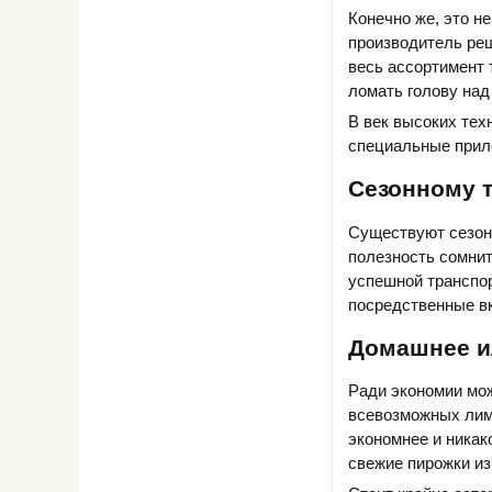
Конечно же, это не
производитель реш
весь ассортимент 
ломать голову над 
В век высоких тех
специальные прило
Сезонному т
Существуют сезонн
полезность сомнит
успешной транспор
посредственные вк
Домашнее и
Ради экономии мож
всевозможных лимо
экономнее и никак
свежие пирожки из