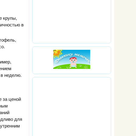
е крупы,
дичностью в
тофель,
со.
имер,
ением
 в неделю.
е за ценой
тным
ваний
едливо для
нутренним