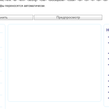
-теги: <a> <em> <strong> <cite> <blockquote> <code> <ul> <ol> <li> <dl> <dt>
афы переносятся автоматически.
Н