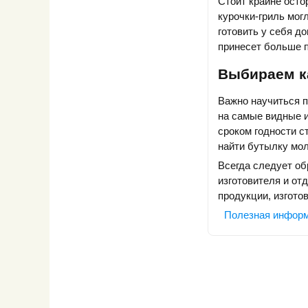
Стоит крайне осто
курочки-гриль мог
готовить у себя д
принесет больше 
Выбираем к
Важно научиться 
на самые видные 
сроком годности с
найти бутылку мол
Всегда следует об
изготовителя и от
продукции, изгото
Полезная инфор