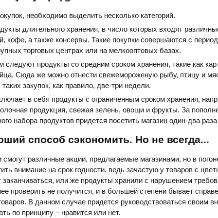
окупок, необходимо выделить несколько категорий.
дукты длительного хранения, в число которых входят различны
ай, кофе, а также консервы. Такие покупки совершаются с перио
рупных торговых центрах или на мелкооптовых базах.
м следуют продукты со средним сроком хранения, такие как кар
яйца. Сюда же можно отнести свежемороженую рыбу, птицу и мя
таких закупок, как правило, две-три недели.
ключает в себя продукты с ограниченным сроком хранения, напр
молочная продукция, свежая зелень, овощи и фрукты. За пополн
ого набора продуктов придется посетить магазин один-два раза
оший способ сэкономить. Но не всегда...
 смогут различные акции, предлагаемые магазинами, но в погон
тить внимание на срок годности, ведь зачастую у товаров с цве
 заканчиваться, или же продукты хранили с нарушением требо
ее проверить не получится, и в большей степени бывает справ
оваров. В данном случае придется руководствоваться своим в
ть по принципу – нравится или нет.