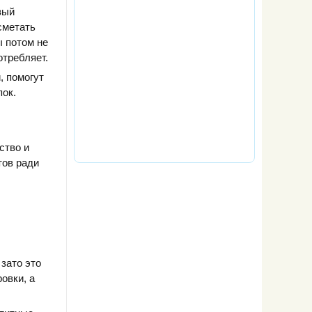
вый
сметать
ы потом не
отребляет.
, помогут
пок.
ство и
тов ради
зато это
овки, а