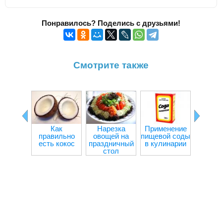
Понравилось? Поделись с друзьями!
Смотрите также
Чем за
слив
ма
Как
Нарезка
Применение
правильно
овощей на
пищевой соды
есть кокос
праздничный
в кулинарии
стол