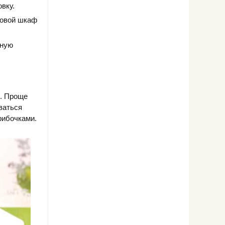
вку.
уховой шкаф
еную
с. Проще
ваться
рибочками.