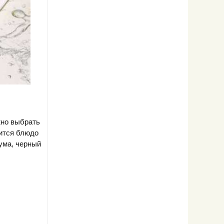
жно выбрать
вится блюдо
ума, черный