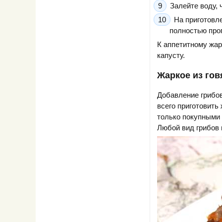
Залейте воду, 
На приготовле
полностью прог
К аппетитному жа
капусту.
Жаркое из гов
Добавление грибо
всего приготовить
только покупными 
Любой вид грибов 