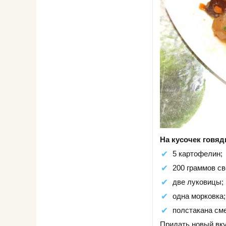
На кусочек говяд
5 картофелин;
200 граммов св
две луковицы;
одна морковка;
полстакана см
Придать новый вку