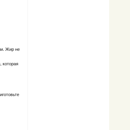
и. Жир не
, которая
иготовьте