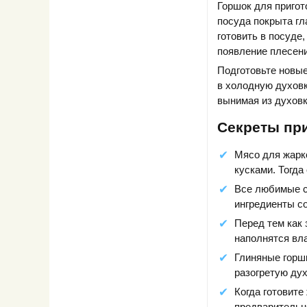
Горшок для пригот
посуда покрыта гл
готовить в посуде
появление плесени
Подготовьте новые
в холодную духовк
вынимая из духовк
Секреты при
Мясо для жарк
кусками. Тогда
Все любимые сп
ингредиенты со
Перед тем как 
наполнятся вла
Глиняные горш
разогретую дух
Когда готовите
предварительно