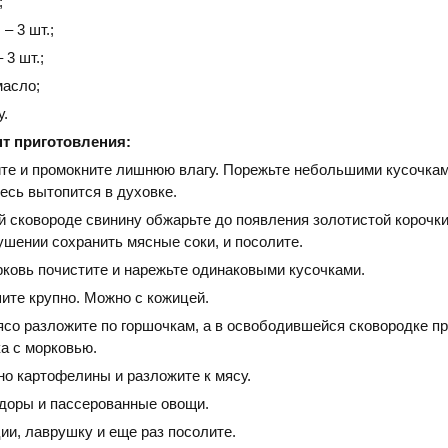
;
– 3 шт.;
 3 шт.;
масло;
у.
т приготовления:
те и промокните лишнюю влагу. Порежьте небольшими кусочкам
весь вытопится в духовке.
й сковороде свинину обжарьте до появления золотистой корочки
ушении сохранить мясные соки, и посолите.
рковь почистите и нарежьте одинаковыми кусочками.
ите крупно. Можно с кожицей.
со разложите по горшочкам, а в освободившейся сковородке пр
а с морковью.
но картофелины и разложите к мясу.
доры и пассерованные овощи.
ии, лаврушку и еще раз посолите.