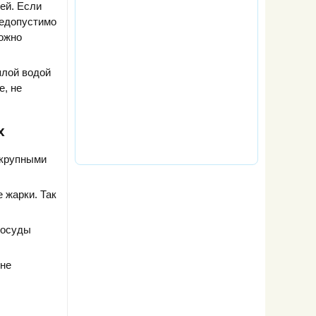
ей. Если
Недопустимо
можно
плой водой
е, не
х
 крупными
 жарки. Так
посуды
 не