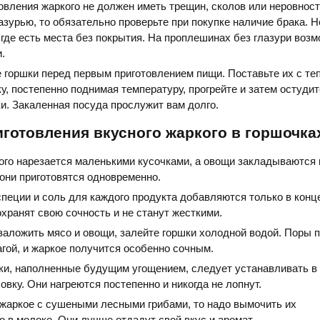
овления жаркого не должен иметь трещин, сколов или неровност
азурью, то обязательно проверьте при покупке наличие брака. 
, где есть места без покрытия. На проплешинах без глазури воз
.
 горшки перед первым приготовлением пищи. Поставьте их с те
у, постепенно поднимая температуру, прогрейте и затем остудит
и. Закаленная посуда прослужит вам долго.
готовления вкусного жаркого в горшочка
ого нарезается маленькими кусочками, а овощи закладываются
 они приготовятся одновременно.
еции и соль для каждого продукта добавляются только в конце
хранят свою сочность и не станут жесткими.
заложить мясо и овощи, залейте горшки холодной водой. Поры 
гой, и жаркое получится особенно сочным.
ки, наполненные будущим угощением, следует устанавливать в
овку. Они нагреются постепенно и никогда не лопнут.
 жаркое с сушеными лесными грибами, то надо вымочить их
 в молоке. Они лучше отдадут свой вкус и аромат.