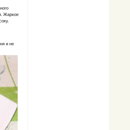
ного
я. Жаркое
соку.
ня и не