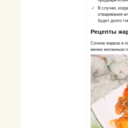
В случае, когд
отваривания ил
будет долго то
Рецепты жар
Сочное жаркое в п
менее желанным г