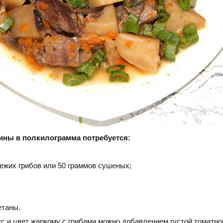
ины в полкилограмма потребуется:
ежих грибов или 50 граммов сушеных;
етаны.
с и цвет жаркому с грибами можно добавлением густой томатно