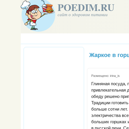
POEDIM.RU
сайт о здоровом питании
Жаркое в гор
Размещено:
irina_is
Глиняная посуда, 
привлекательная д
обеду решено приг
Традиции готовить
больше сотни лет.
электричества все
больших горшках 
в русской печи. С