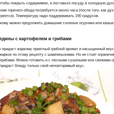
чтобы покрыть содержимое, и поставьте посуду в холодную духо
ние горячего обеда потребуется около часа (после того, как д
реется). Температуру надо поддерживать 190 градусов.
ркому можно предложить домашние соленые огурчики или кваш
ядины с картофелем и грибами
в придаст жаркому приятный грибной аромат и насыщенный вку
 жаркое по этому рецепту с шампиньонами. Но не стоит ограничи
грибами. Можно готовить и с лесными сушеными или свежими г
придаст блюду только свой неповторимый вкус.