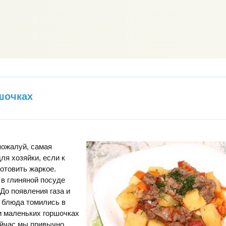
шочках
пожалуй, самая
ля хозяйки, если к
отовить жаркое.
 в глиняной посуде
 До появления газа и
 блюда томились в
и маленьких горшочках
ейчас мы привычно