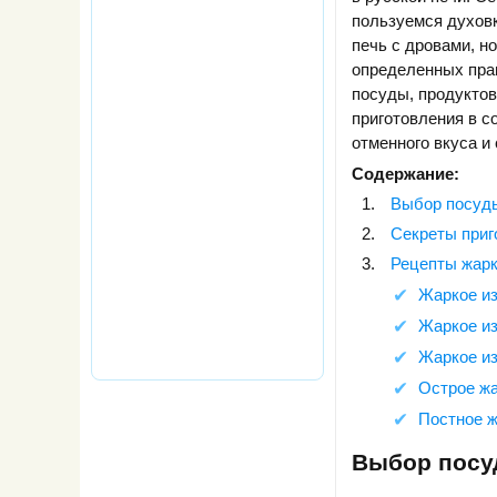
пользуемся духовк
печь с дровами, н
определенных пра
посуды, продуктов
приготовления в с
отменного вкуса и 
Содержание:
Выбор посуд
Секреты приг
Рецепты жарк
Жаркое из
Жаркое из
Жаркое из
Острое жа
Постное 
Выбор пос