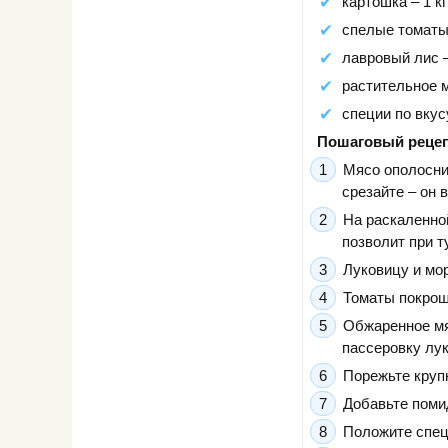
картошка – 1 кг
спелые томаты 
лавровый лис –
растительное 
специи по вкус
Пошаговый рецеп
Мясо ополосни
срезайте – он 
На раскаленно
позволит при т
Луковицу и мо
Томаты покрош
Обжаренное мя
пассеровку лук
Порежьте круп
Добавьте поми
Положите спец