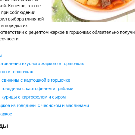
ой. Конечно, это не
о при соблюдении
вил выбора глиняной
 и порядка их
оответствии с рецептом жаркое в горшочках обязательно получи
сочности.
ы
отовления вкусного жаркого в горшочках
ого в горшочках
 свинины с картошкой в горшочке
 говядины с картофелем и грибами
 курицы с картофелем и сыром
ркое из говядины с чесноком и маслинами
жаркое
уды