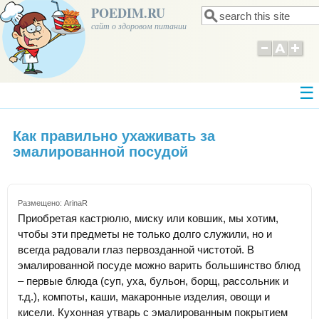
POEDIM.RU
Поиск
Форма поиска
сайт о здоровом питании
Как правильно ухаживать за
эмалированной посудой
Размещено:
ArinaR
Приобретая кастрюлю, миску или ковшик, мы хотим,
чтобы эти предметы не только долго служили, но и
всегда радовали глаз первозданной чистотой. В
эмалированной посуде можно варить большинство блюд
– первые блюда (суп, уха, бульон, борщ, рассольник и
т.д.), компоты, каши, макаронные изделия, овощи и
кисели. Кухонная утварь с эмалированным покрытием