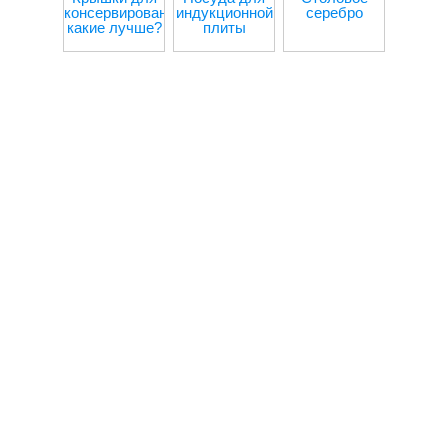
консервирования:
индукционной
серебро
пос
какие лучше?
плиты