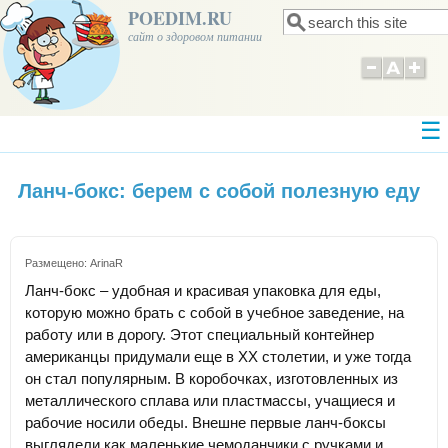
POEDIM.RU
Поиск
Форма поиска
сайт о здоровом питании
Ланч-бокс: берем с собой полезную еду
Размещено:
ArinaR
Ланч-бокс – удобная и красивая упаковка для еды,
которую можно брать с собой в учебное заведение, на
работу или в дорогу. Этот специальный контейнер
американцы придумали еще в XX столетии, и уже тогда
он стал популярным. В коробочках, изготовленных из
металлического сплава или пластмассы, учащиеся и
рабочие носили обеды. Внешне первые ланч-боксы
выглядели как маленькие чемоданчики с ручками и