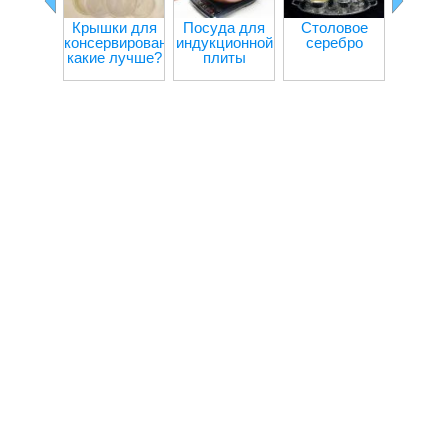
Крышки для
Посуда для
Столовое
Пласт
консервирования:
индукционной
серебро
пос
какие лучше?
плиты