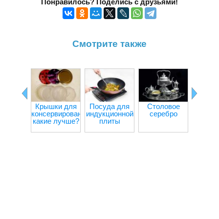
Понравилось? Поделись с друзьями!
Смотрите также
Крышки для
Посуда для
Столовое
Пласт
консервирования:
индукционной
серебро
пос
какие лучше?
плиты