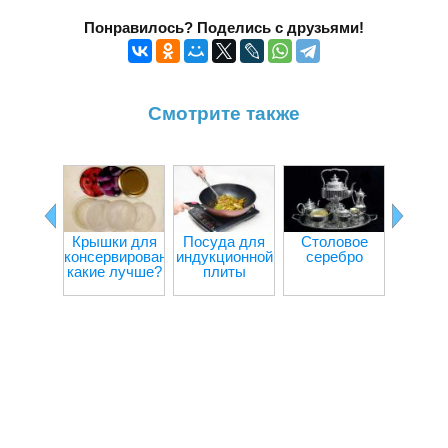
Понравилось? Поделись с друзьями!
Смотрите также
Крышки для
Посуда для
Столовое
Пласт
консервирования:
индукционной
серебро
пос
какие лучше?
плиты