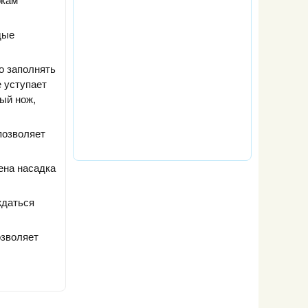
окам
дые
о заполнять
 уступает
ый нож,
позволяет
ена насадка
ждаться
озволяет