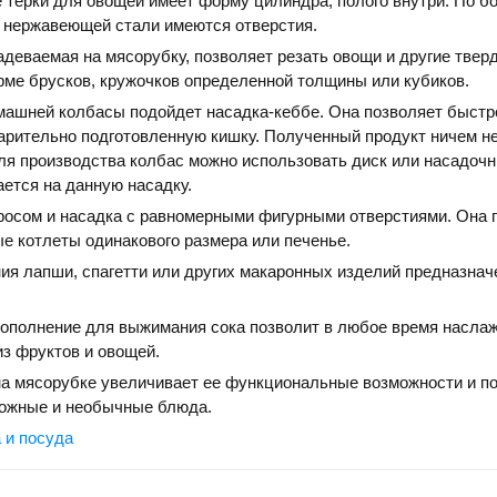
 терки для овощей имеет форму цилиндра, полого внутри. По б
з нержавеющей стали имеются отверстия.
деваемая на мясорубку, позволяет резать овощи и другие твер
рме брусков, кружочков определенной толщины или кубиков.
ашней колбасы подойдет насадка-кеббе. Она позволяет быстр
рительно подготовленную кишку. Полученный продукт ничем не
ля производства колбас можно использовать диск или насадочн
ется на данную насадку.
росом и насадка с равномерными фигурными отверстиями. Она 
е котлеты одинакового размера или печенье.
ия лапши, спагетти или других макаронных изделий предназнач
ополнение для выжимания сока позволит в любое время насла
из фруктов и овощей.
на мясорубке увеличивает ее функциональные возможности и п
ложные и необычные блюда.
 и посуда