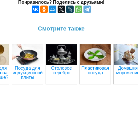
Понравилось? Поделись с друзьями!
Смотрите также
для
Посуда для
Столовое
Пластиковая
Домашня
ования:
индукционной
серебро
посуда
морожени
чше?
плиты