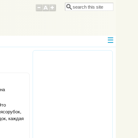
Поиск
Форма поиска
 на
Это
мясорубок,
док, каждая