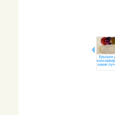
Крышки 
консервир
какие лу