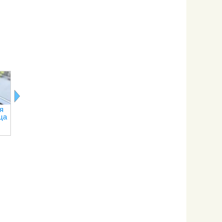
Ледогенератор:
Полезные
Чем хоро
новая
аксессуары
стеклянны
функция
для кухни
чайник
холодильника
я
Пищевая
ца
фольга:
применение в
кулинарии и
не только