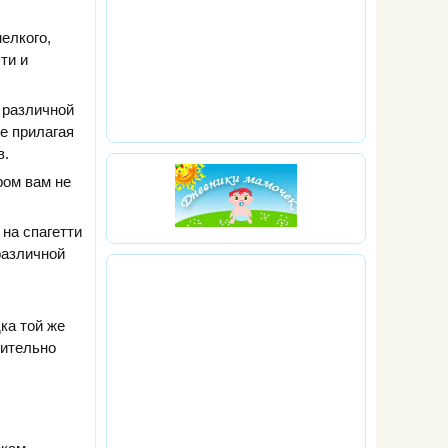
елкого,
ти и
 различной
е прилагая
в.
ром вам не
на спагетти
различной
ка той же
вительно