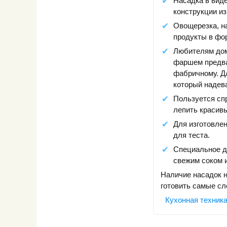
Насадка в виде
конструкции и
Овощерезка, на
продукты в фо
Любителям дом
фаршем предва
фабричному. Д
который надева
Пользуется сп
лепить красивы
Для изготовлен
для теста.
Специальное д
свежим соком 
Наличие насадок 
готовить самые с
Кухонная техника