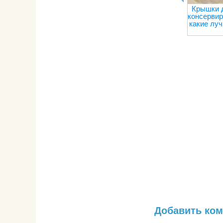
Крышки 
консервир
какие лу
Добавить ко