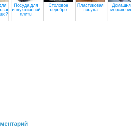
для
Посуда для
Столовое
Пластиковая
Домашня
ования:
индукционной
серебро
посуда
морожени
чше?
плиты
мментарий