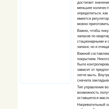
достигает значени
меньшее количест
определиться, как
имеется регулятор
можно приготовить
Важно, чтобы поку
запахов по кварти
стационарными и 
запахи, но и очищ
Важной составляю
покрытием. Некот
было контролирова
зависит от предпо
легче мыть. Внутр
сначала закладыва
Тип управления во
возможность полу
оставшегося масл
Нагревательный эл