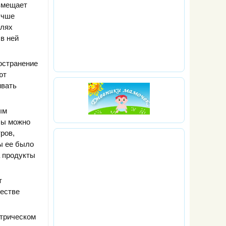
 вмещает
учше
елях
в ней
остранение
ют
ивать
ым
бы можно
ров,
ы ее было
а продукты
т
естве
ктрическом