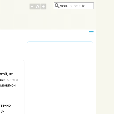
Поиск
Форма поиска
кой, не
еля фри и
аменимой.
твенно
ицы