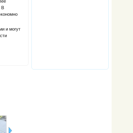
лее
 В
экономно
и и могут
ести
Ледогенератор:
Полезные
Чем хоро
новая
аксессуары
стеклянны
функция
для кухни
чайник
холодильника