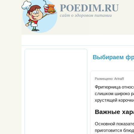
POEDIM.RU
сайт о здоровом питании
Выбираем фр
Размещено:
ArinaR
Фритюрница относи
слишком широко р
хрустящей корочки
Важные хар
Основной показате
приготовится блю