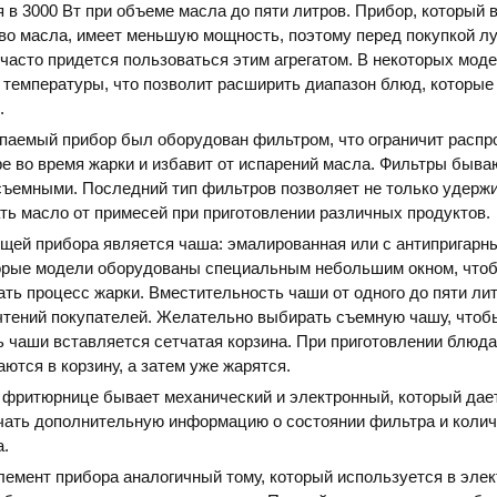
я в 3000 Вт при объеме масла до пяти литров. Прибор, который
во масла, имеет меньшую мощность, поэтому перед покупкой л
 часто придется пользоваться этим агрегатом. В некоторых мод
 температуры, что позволит расширить диапазон блюд, которые 
.
паемый прибор был оборудован фильтром, что ограничит распр
ре во время жарки и избавит от испарений масла. Фильтры быва
съемными. Последний тип фильтров позволяет не только удерж
ать масло от примесей при приготовлении различных продуктов.
щей прибора является чаша: эмалированная или с антипригарн
орые модели оборудованы специальным небольшим окном, что
ть процесс жарки. Вместительность чаши от одного до пяти лит
чтений покупателей. Желательно выбирать съемную чашу, чтоб
ь чаши вставляется сетчатая корзина. При приготовлении блюд
ются в корзину, а затем уже жарятся.
 фритюрнице бывает механический и электронный, который дае
чать дополнительную информацию о состоянии фильтра и колич
а.
емент прибора аналогичный тому, который используется в эле