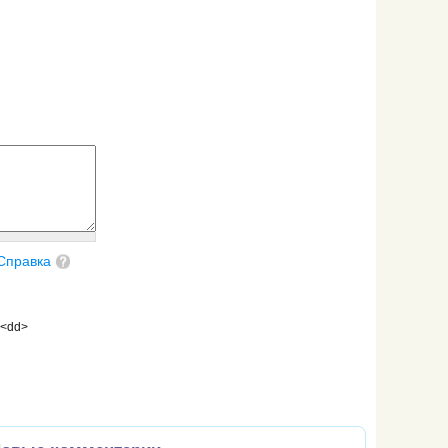
Справка
 <dd>