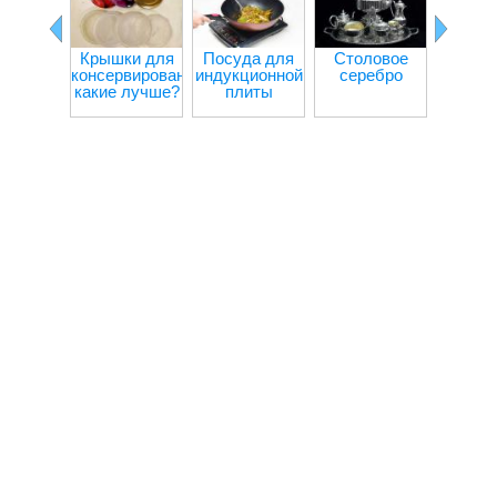
Крышки для
Посуда для
Столовое
Пласт
консервирования:
индукционной
серебро
пос
какие лучше?
плиты