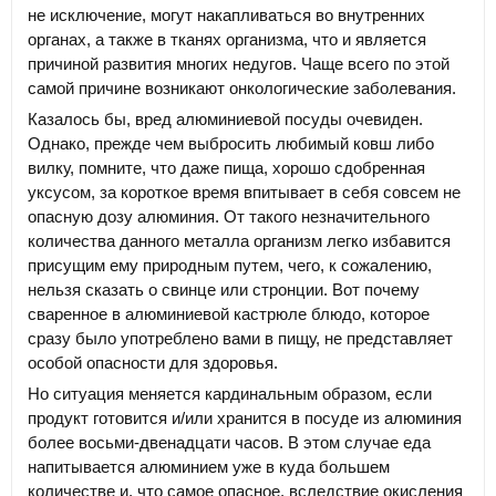
не исключение, могут накапливаться во внутренних
органах, а также в тканях организма, что и является
причиной развития многих недугов. Чаще всего по этой
самой причине возникают онкологические заболевания.
Казалось бы, вред алюминиевой посуды очевиден.
Однако, прежде чем выбросить любимый ковш либо
вилку, помните, что даже пища, хорошо сдобренная
уксусом, за короткое время впитывает в себя совсем не
опасную дозу алюминия. От такого незначительного
количества данного металла организм легко избавится
присущим ему природным путем, чего, к сожалению,
нельзя сказать о свинце или стронции. Вот почему
сваренное в алюминиевой кастрюле блюдо, которое
сразу было употреблено вами в пищу, не представляет
особой опасности для здоровья.
Но ситуация меняется кардинальным образом, если
продукт готовится и/или хранится в посуде из алюминия
более восьми-двенадцати часов. В этом случае еда
напитывается алюминием уже в куда большем
количестве и, что самое опасное, вследствие окисления