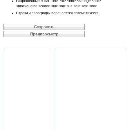
Разрешённые HTML-теги: <a> <em> <strong> <cite>
<blockquote> <code> <ul> <ol> <li> <dl> <dt> <dd>
Строки и параграфы переносятся автоматически.