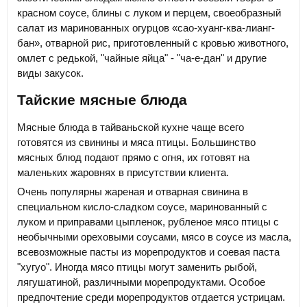
красном соусе, блины с луком и перцем, своеобразный
салат из маринованных огурцов «сао-хуанг-ква-лианг-
бан», отварной рис, приготовленный с кровью животного,
омлет с редькой, "чайные яйца" - "ча-е-дан" и другие
виды закусок.
Тайские мясные блюда
Мясные блюда в тайваньской кухне чаще всего
готовятся из свинины и мяса птицы. Большинство
мясных блюд подают прямо с огня, их готовят на
маленьких жаровнях в присутствии клиента.
Очень популярны жареная и отварная свинина в
специальном кисло-сладком соусе, маринованный с
луком и приправами цыпленок, рубленое мясо птицы с
необычными ореховыми соусами, мясо в соусе из масла,
всевозможные пасты из морепродуктов и соевая паста
"хугуо". Иногда мясо птицы могут заменить рыбой,
лягушатиной, различными морепродуктами. Особое
предпочтение среди морепродуктов отдается устрицам.