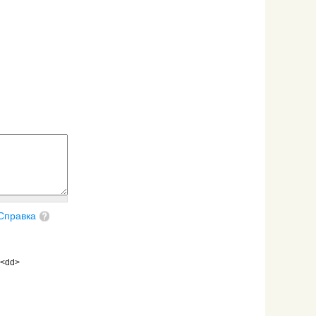
Справка
 <dd>