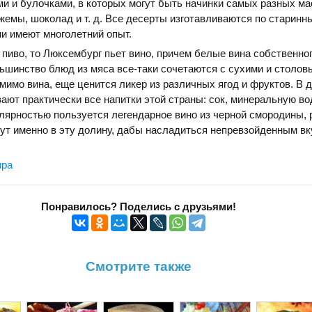
и и булочками, в которых могут быть начинки самых разных ма
джемы, шоколад и т. д. Все десерты изготавливаются по старинн
ни имеют многолетний опыт.
 пиво, то Люксембург пьет вино, причем белые вина собственно
ьшинство блюд из мяса все-таки сочетаются с сухими и столов
мимо вина, еще ценится ликер из различных ягод и фруктов. В 
ают практически все напитки этой страны: сок, минеральную вод
лярностью пользуется легендарное вино из черной смородины, 
дут именно в эту долину, дабы насладиться непревзойденным вк
ира
Понравилось? Поделись с друзьями!
Смотрите также