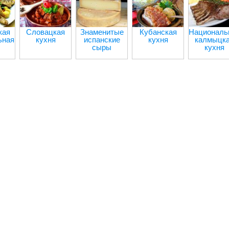
кая
Словацкая
Знаменитые
Кубанская
Националь
ьная
кухня
испанские
кухня
калмыцк
сыры
кухня