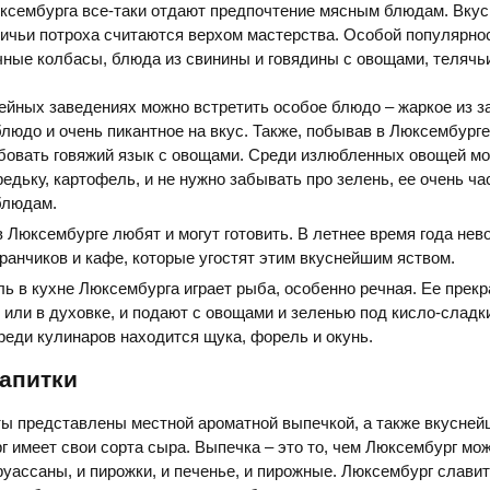
юксембурга все-таки отдают предпочтение мясным блюдам. Вкус
тичьи потроха считаются верхом мастерства. Особой популярно
ные колбасы, блюда из свинины и говядины с овощами, телячьи
ейных заведениях можно встретить особое блюдо – жаркое из з
людо и очень пикантное на вкус. Также, побывав в Люксембурге
бовать говяжий язык с овощами. Среди излюбленных овощей м
редьку, картофель, и не нужно забывать про зелень, ее очень ч
блюдам.
 в Люксембурге любят и могут готовить. В летнее время года не
ранчиков и кафе, которые угостят этим вкуснейшим яством.
 в кухне Люксембурга играет рыба, особенно речная. Ее прекр
е или в духовке, и подают с овощами и зеленью под кисло-сладк
реди кулинаров находится щука, форель и окунь.
апитки
ты представлены местной ароматной выпечкой, а также вкусне
 имеет свои сорта сыра. Выпечка – это то, чем Люксембург мо
круассаны, и пирожки, и печенье, и пирожные. Люксембург слави