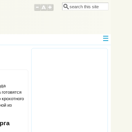
Поиск
Форма поиска
юда
 готовятся
 крохотного
ной из
рга