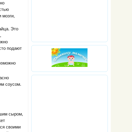
но
стью
 мозги,
айца. Это
,
ожно
асто подают
возможно
асно
им соусом.
йшим сыром,
жет
тся своими