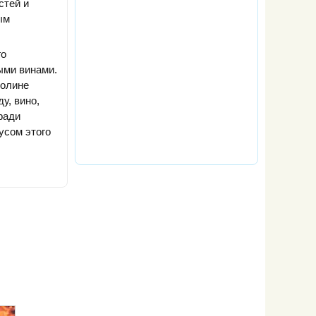
стей и
ым
го
ыми винами.
долине
у, вино,
ради
усом этого
Кухня народа
Алжирская
Секреты