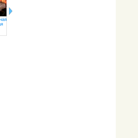
коми
кухня
ведическо
кулинарии
ная
Традиционные
ая
соусы
русской кухни