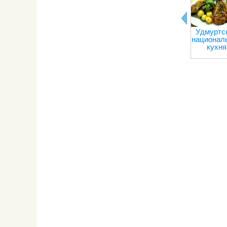
Удмуртс
национал
кухня