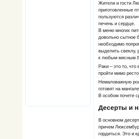
Жители и гости Л
приготовленные п
пользуются различ
печень и сердце.
В меню многих пит
довольно сытное б
необходимо попро
выделить свеклу, 
к любым мясным 
Раки – это то, что
пройти мимо ресто
Немаловажную роль
готовят на мангал
В особом почете с
Десерты и н
В основном десер
причем Люксембург
гордиться. Это и 