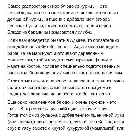
Самое распространенное блюдо из курицы – это
четлибж, жаркое которое готовится исключительно из
домашней курицы и пшена с добавлением сахара,
чеснока, бульона, сливочного масла, соли и перца.
Блюда из баранины называются лилибж.
Если вам доведется бывать в Адыгее, то обязательно
отведайте адыгейский шашлык. Адыги мясо молодого
барашка не маринуют, а отбивают деревянным
молоточком, чтобы придать ему округлую форму, и
жарят на костре, поливая специально подготовленным
рассолом, благодаря чему мясо остается очень сочным.
Стоит отметить, что вареное, жареное или тушеное мясо
солится чесночной солью, посыпается специями и
подается с зеленью, чаще всего это бывает кинза.
Еще одно незаменимое блюдо, и очень вкусное, - это
щипс. В переводе на русский щипс означает соус.
Готовится он из бульона с добавлением пшеничной муки
(или пшена), сливочного масла, лука и специй. Подается
соус к мясу вместе с крутой кукурузной (мамалыгой) или