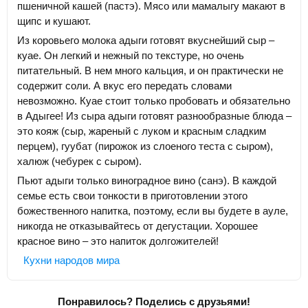
пшеничной кашей (пастэ). Мясо или мамалыгу макают в
щипс и кушают.
Из коровьего молока адыги готовят вкуснейший сыр –
куае. Он легкий и нежный по текстуре, но очень
питательный. В нем много кальция, и он практически не
содержит соли. А вкус его передать словами
невозможно. Куае стоит только пробовать и обязательно
в Адыгее! Из сыра адыги готовят разнообразные блюда –
это кояж (сыр, жареный с луком и красным сладким
перцем), гуубат (пирожок из слоеного теста с сыром),
халюж (чебурек с сыром).
Пьют адыги только виноградное вино (санэ). В каждой
семье есть свои тонкости в приготовлении этого
божественного напитка, поэтому, если вы будете в ауле,
никогда не отказывайтесь от дегустации. Хорошее
красное вино – это напиток долгожителей!
Кухни народов мира
Понравилось? Поделись с друзьями!