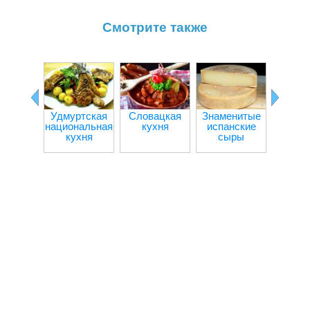
Смотрите также
Удмуртская
Словацкая
Знаменитые
Куба
национальная
кухня
испанские
кух
кухня
сыры