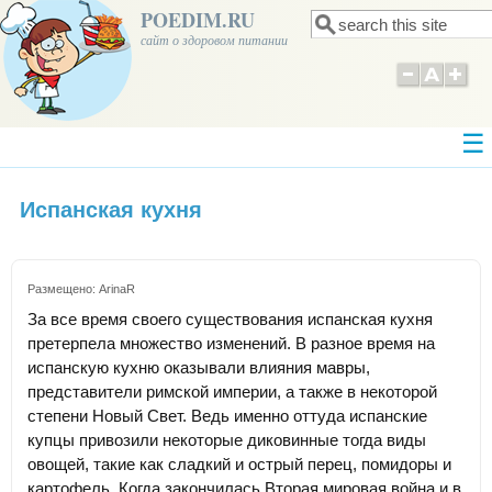
POEDIM.RU
Поиск
Форма поиска
сайт о здоровом питании
Испанская кухня
Размещено:
ArinaR
За все время своего существования испанская кухня
претерпела множество изменений. В разное время на
испанскую кухню оказывали влияния мавры,
представители римской империи, а также в некоторой
степени Новый Свет. Ведь именно оттуда испанские
купцы привозили некоторые диковинные тогда виды
овощей, такие как сладкий и острый перец, помидоры и
картофель. Когда закончилась Вторая мировая война и в