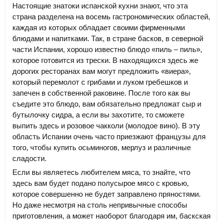
Настоящие знатоки испанской кухни знают, что эта
страна разделена на восемь гастрономических областей,
каждая из которых обладает своими фирменными
блюдами и напитками. Так, в стране басков, в северной
части Испании, хорошо известно блюдо «пиль – пиль»,
которое готовится из трески. В находящихся здесь же
дорогих ресторанах вам могут предложить «виера»,
который перемолот с грибами и луком гребешков и
запечен в собственной раковине. После того как вы
съедите это блюдо, вам обязательно предложат сыр и
бутылочку сидра, а если вы захотите, то сможете
выпить здесь и розовое чакколи (молодое вино). В эту
область Испании очень часто приезжают французы для
того, чтобы купить осьминогов, мерлуз и различные
сладости.
Если вы являетесь любителем мяса, то знайте, что
здесь вам будет подано полусырое мясо с кровью,
которое совершенно не будет заправлено пряностями.
Но даже несмотря на столь непривычные способы
приготовления, а может наоборот благодаря им, баскская