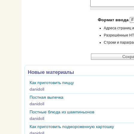
Формат ввода
Адреса страниц и
Разрешённые HTML
Строки и парагр
Новые материалы
Как приготовить пиццу
danidoll
Постная выпечка
danidoll
Постные блюда из шампиньонов
danidoll
Как приготовить подмороженную картошку
danidoll