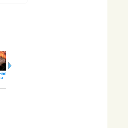
Кухня народа
Алжирская
Секреты
коми
кухня
ведическо
кулинарии
ная
Традиционные
ая
соусы
русской кухни