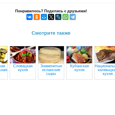
Понравилось? Поделись с друзьями!
Смотрите также
кая
Словацкая
Знаменитые
Кубанская
Националь
ьная
кухня
испанские
кухня
калмыцк
сыры
кухня