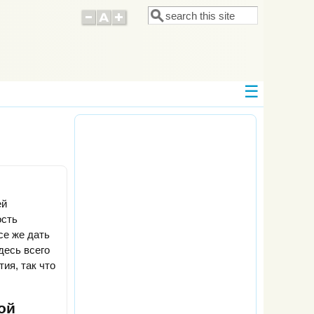
Поиск
Форма поиска
ей
ость
се же дать
десь всего
ия, так что
ой