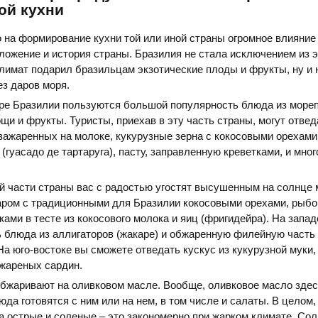
ой кухни
о на формирование кухни той или иной страны огромное влияние
ложение и история страны. Бразилия не стала исключением из э
лимат подарил бразильцам экзотические плоды и фрукты, ну и 
з даров моря.
ере Бразилии пользуются большой популярность блюда из мореп
щи и фрукты. Туристы, приехав в эту часть страны, могут отвед
зажаренных на молоке, кукурузные зерна с кокосовыми орехами 
(гуасадо де тартаруга), пасту, заправленную креветками, и мног
й части страны вас с радостью угостят высушенным на солнце
маром с традиционными для Бразилии кокосовыми орехами, рыбо
ми в тесте из кокосового молока и яиц (фригидейра). На запад
 блюда из аллигаторов (жакаре) и обжаренную филейную часть
 На юго-востоке вы сможете отведать кускус из кукурузной муки
 жареных сардин.
бжаривают на оливковом масле. Вообще, оливковое масло здесь
юда готовятся с ним или на нем, в том числе и салаты. В целом,
 острые и соленые – это закономерно при жарком климате. Сол