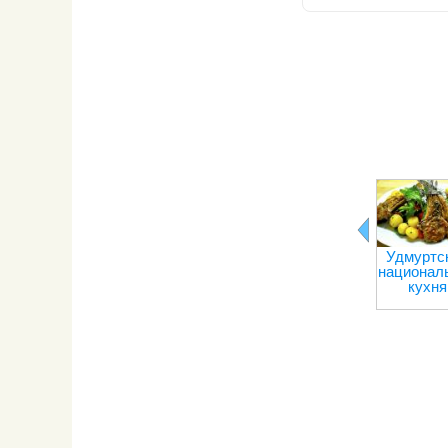
Удмуртс
национал
кухня