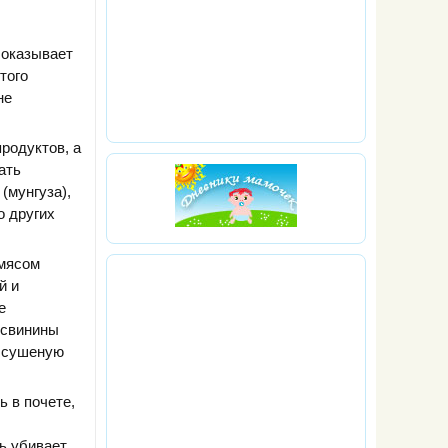
 оказывает
того
не
родуктов, а
ать
(мунгуза),
о других
 мясом
й и
е
 свинины
, сушеную
 в почете,
ь убивает