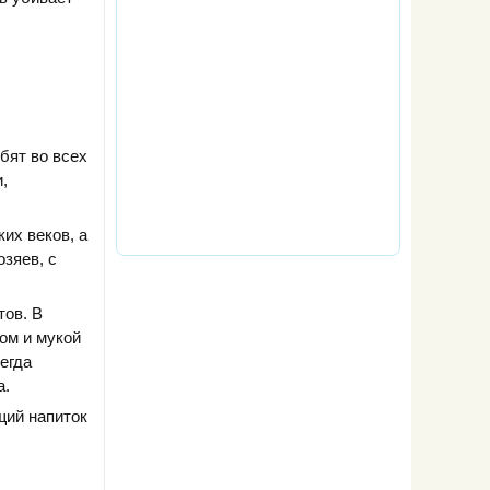
бят во всех
,
их веков, а
зяев, с
тов. В
ом и мукой
сегда
а.
щий напиток