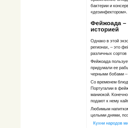
бактерии и консер
«дезинфектором».
Фейжоада –
историей
Однако в этой экз
регионах, – это ф
различных сортов 
Фейжоада пользует
придумали ее рабы
черными бобами –
Со временем блюдо
Португалии в фейж
маниокой. Конечно,
подают к нему кай
Любимым напитком
целыми днями, поэ
Кухни народов м