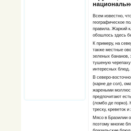
национальн
Всем известно, чт
географическое по
правила. Жаркий к
обошлось здесь бе
К примеру, на сев
также местные ово
зеленых бананов, 
тушеную черепаху 
интересных блюд.
В северо-восточно
(карне де сол), о
жареными моллюска
предпочитают есть
(ломбо де порко).
треску, креветок и
Мясо в Бразилии о
поэтому многие бл
бразильские блюда