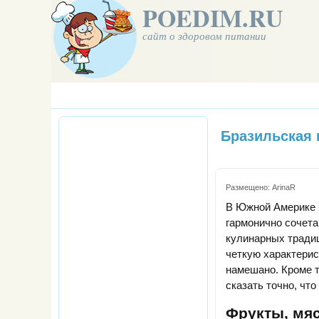
POEDIM.RU
сайт о здоровом питании
Бразильская 
Размещено:
ArinaR
В Южной Америке б
гармонично сочета
кулинарных традиц
четкую характерис
намешано. Кроме т
сказать точно, что
Фрукты, мя