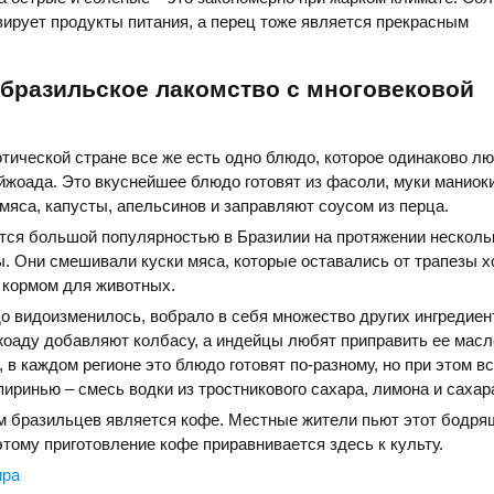
вирует продукты питания, а перец тоже является прекрасным
 бразильское лакомство с многовековой
отической стране все же есть одно блюдо, которое одинаково лю
ейжоада. Это вкуснейшее блюдо готовят из фасоли, муки маниоки
мяса, капусты, апельсинов и заправляют соусом из перца.
ся большой популярностью в Бразилии на протяжении нескольк
. Они смешивали куски мяса, которые оставались от трапезы хо
 кормом для животных.
 видоизменилось, вобрало в себя множество других ингредиен
оаду добавляют колбасу, а индейцы любят приправить ее масл
 в каждом регионе это блюдо готовят по-разному, но при этом в
пиринью – смесь водки из тростникового сахара, лимона и сахар
 бразильцев является кофе. Местные жители пьют этот бодря
тому приготовление кофе приравнивается здесь к культу.
ира