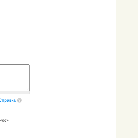
Справка
 <dd>