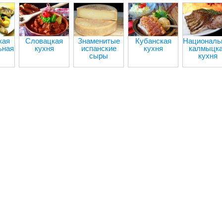
кая
Словацкая
Знаменитые
Кубанская
Националь
ьная
кухня
испанские
кухня
калмыцк
сыры
кухня