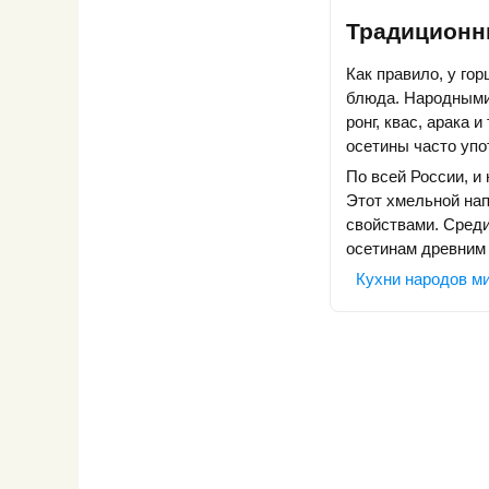
Традиционн
Как правило, у го
блюда. Народными
ронг, квас, арака 
осетины часто упо
По всей России, и
Этот хмельной на
свойствами. Среди
осетинам древним 
Кухни народов м