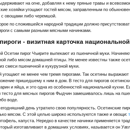
ыдерживают на огне, добавляя к нему пряные травы и всевозм
ские хозяйки угощают гостей мясом, заправленным по обыкнов
 с овощами либо черемшой.
орое по сложившейся народной традиции должно присутствовать
пироги с самыми разными мясными начинками.
пироги - визитная карточка национальной
й Осетии пирог Чъирите выпекают из пшеничной муки. Начиняют
ной либо мясом домашней птицы. Не менее известны также осе
 из смеси пшеничной и кукурузной муки.
й угощают не менее чем тремя пирогами. Так осетины выражают
ожение пришедшему к ним в дом. В тесто для пирогов осетинск
арин и яйца, и это одна из особенностей национальной кухни. Е
я тесто для мясных пирогов Фыдчин замешивалось лишь на пше
ибо воде.
сегодняшний день утратило свою популярность. Осетинские пир
ько мясом. С этой целью широко используются также и овощи:
ртофель, капуста. Нередко в качестве начинки применяется тр
оторый изготавливают в домашних условиях, называется он Уæ