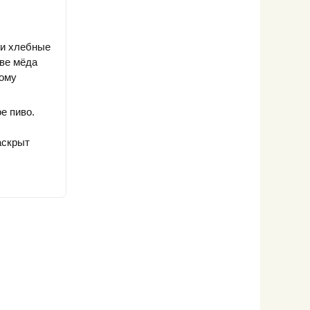
 и хлебные
ве мёда
тому
е пиво.
аскрыт