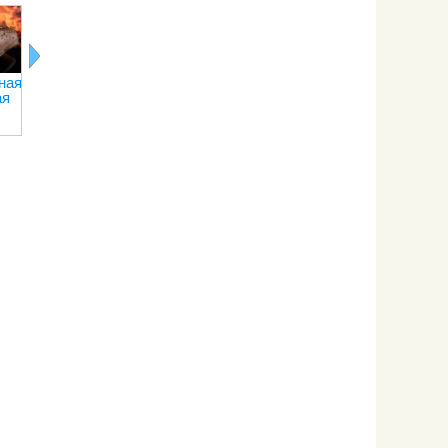
Кухня народа
Алжирская
Секреты
коми
кухня
ведическо
кулинарии
ная
Традиционные
ая
соусы
русской кухни