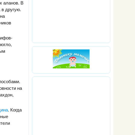
х аланов. В
 в другую.
 на
ников
кифов-
могло,
ным
пособами.
товности на
ахдон,
дина
. Когда
нные
ители