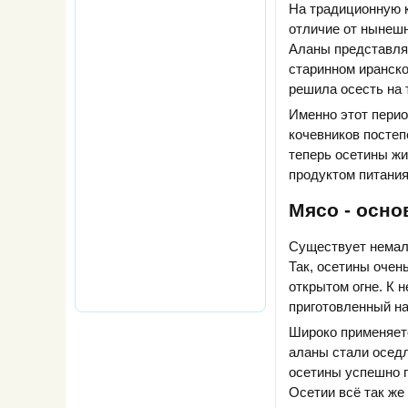
На традиционную к
отличие от нынешн
Аланы представля
старинном иранско
решила осесть на
Именно этот перио
кочевников постеп
теперь осетины жи
продуктом питания
Мясо - осно
Существует немал
Так, осетины очень
открытом огне. К 
приготовленный на
Широко применяет
аланы стали оседл
осетины успешно 
Осетии всё так же