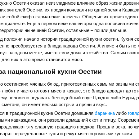
ухню Осетии оказал неизгладимое влияние образ жизни древни
их жителей Осетии, их предки кочевали из одной земли Кавказа
ли собой скифо-сарматские племена. Общение их происходило
м диалекте. Ещё в первом веке нашей эры одна половина кочев
 территории нынешней Осетии, остальные – пошли дальше.
д положил начало истории традиционной кухни осетин. Кухня с
енно преобразуется в блюда народа Осетии. А иначе и быть не 
вут на одном месте, имеют свои дома и хозяйство. Самым важ
 для них в это время становится мясо.
ва национальной кухни Осетии
о осетинских мясных блюд, приготовленных самыми разными с
 любят и часто готовят мясо в казане, это блюдо доводят до го
нему положено подавать бесподобный соус Цахдон либо Нурыдз
 сметане, он имеет весьма острый и пряный вкус.
ся в традиционной кухне Осетии домашняя
баранина
либо
говя
ыми кавказцами, они развели домашний скот и птицу. Совреме
продолжают эту славную традицию предков. Прошли века, но ж
 варят неразделанные туши и режут мясо огромными кусками.