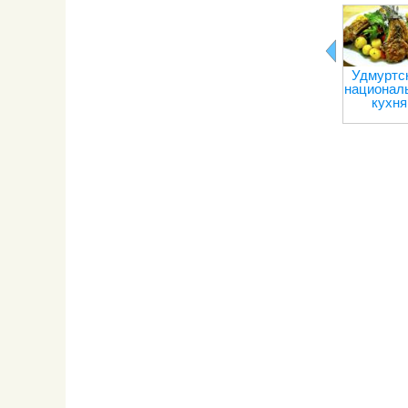
Удмуртс
национал
кухня