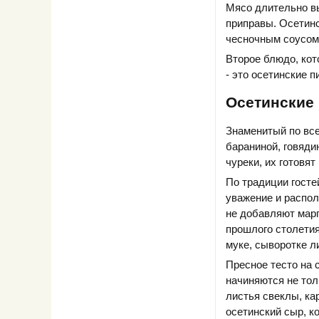
Мясо длительно в
приправы. Осетин
чесночным соусом
Второе блюдо, кот
- это осетинские 
Осетинские 
Знаменитый по все
бараниной, говяди
чуреки, их готовят
По традиции госте
уважение и распол
не добавляют марг
прошлого столети
муке, сыворотке л
Пресное тесто на 
начиняются не тол
листья свеклы, ка
осетинский сыр, к