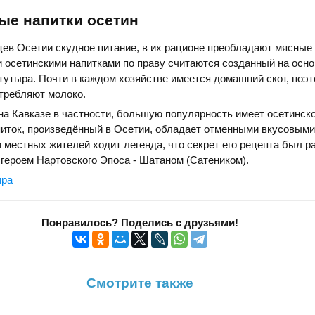
ые напитки осетин
рцев Осетии скудное питание, в их рационе преобладают мясные
 осетинскими напитками по праву считаются созданный на осно
и тутыра. Почти в каждом хозяйстве имеется домашний скот, поэ
требляют молоко.
 на Кавказе в частности, большую популярность имеет осетинско
питок, произведённый в Осетии, обладает отменными вкусовыми
 местных жителей ходит легенда, что секрет его рецепта был р
героем Нартовского Эпоса - Шатаном (Сатеником).
ира
Понравилось? Поделись с друзьями!
Смотрите также