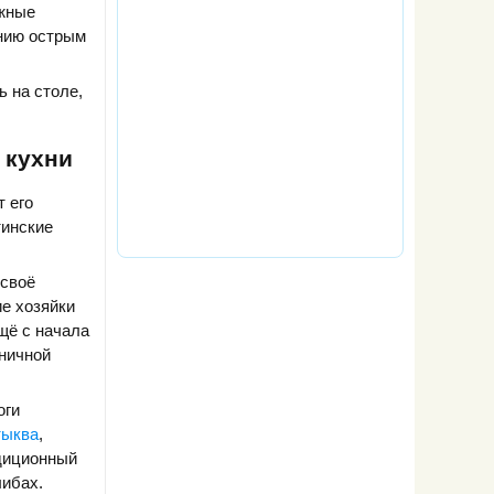
ожные
ению острым
 на столе,
 кухни
 его
тинские
 своё
ие хозяйки
щё с начала
ничной
оги
тыква
,
адиционный
либах.