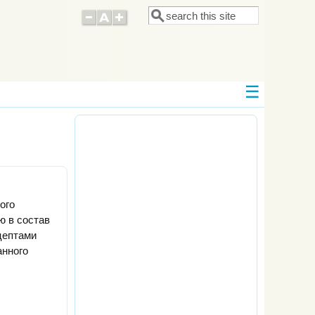
Поиск
Форма поиска
ого
ю в состав
цептами
анного