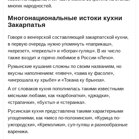
многих народностей.
Многонациональные истоки кухни
Закарпатья
Говоря о венгерской составляющей закарпатской кухни,
в первую очередь нужно упомянуть «паприкаш»,
«керезет», «перкельт» и «бограч-гуляш». В их число
также входит и горячо любимое в России «Лечо».
Румынские кушания сложны по своим названиям, но
вкусны наполнением: «гивеч», «зама ку фасоле»,
«ингрошала ку хрыбе» и «Токана ку брынза».
А от словаков кухня пополнилась такими известными
мясными любами, как «карбонатки», «джадки»,
«страпачки», «бухты» и «стеранка».
Русинская кухня представлена такими характерными
угощениями, как «мясо по-полонински», «Курица по-
ужгородски», «Кремзлики», суп-гуляш и разнообразные
вареники.