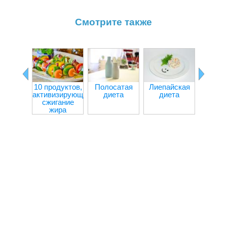
Смотрите также
10 продуктов,
Полосатая
Лиепайская
Творо
активизирующих
диета
диета
капус
сжигание
дие
жира