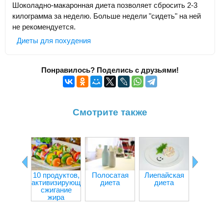
Шоколадно-макаронная диета позволяет сбросить 2-3
килограмма за неделю. Больше недели "сидеть" на ней
не рекомендуется.
Диеты для похудения
Понравилось? Поделись с друзьями!
Смотрите также
10 продуктов,
Полосатая
Лиепайская
Творо
активизирующих
диета
диета
капус
сжигание
дие
жира