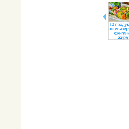
10 продук
активизи
сжиган
жира