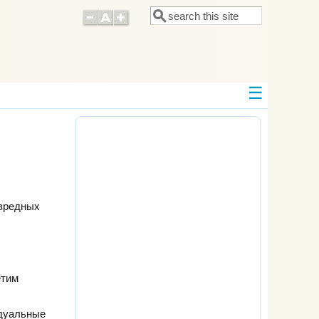
Поиск
Форма поиска
звредных
етим
идуальные