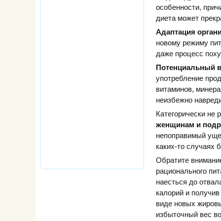
особенности, прич
диета может прекр
Адаптация орган
новому режиму пит
даже процесс пох
Потенциальный в
употребление прод
витаминов, минера
неизбежно навред
Категорически не 
женщинам и подр
непоправимый ущер
каких-то случаях 
Обратите внимани
рационального пит
наесться до отвала
калорий и получив
виде новых жировы
избыточный вес во