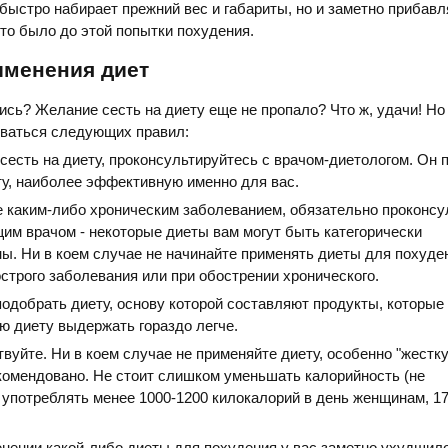
 быстро набирает прежний вес и габариты, но и заметно прибавл
что было до этой попытки похудения.
именения диет
ись? Желание сесть на диету еще не пропало? Что ж, удачи! Но
иваться следующих правил:
 сесть на диету, проконсультируйтесь с врачом-диетологом. Он
ту, наиболее эффективную именно для вас.
е каким-либо хроническим заболеванием, обязательно проконсу
им врачом - некоторые диеты вам могут быть категорически
ы. Ни в коем случае не начинайте применять диеты для похуде
строго заболевания или при обострении хронического.
одобрать диету, основу которой составляют продукты, которые
ую диету выдержать гораздо легче.
вуйте. Ни в коем случае не применяйте диету, особенно "жестк
комендовано. Не стоит слишком уменьшать калорийность (не
употреблять менее 1000-1200 килокалорий в день женщинам, 17
енении какой-либо диеты для похудения у вас заметно ухудшил