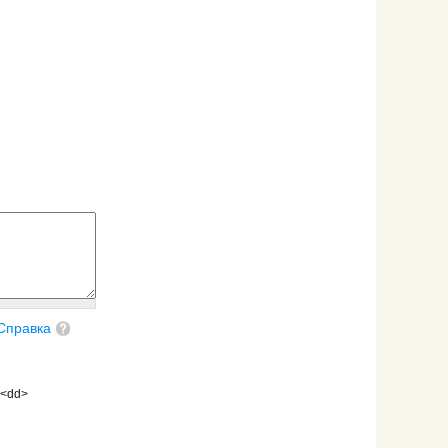
Справка
 <dd>