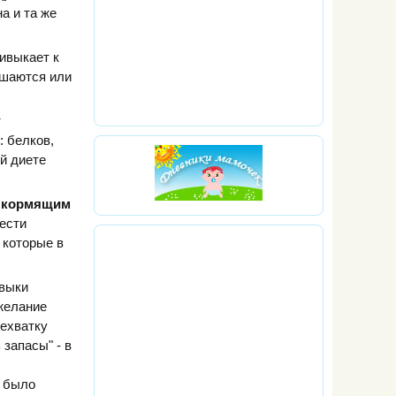
а и та же
ривыкает к
ьшаются или
т
 белков,
й диете
 кормящим
нести
 которые в
авыки
желание
нехватку
 запасы" - в
й было