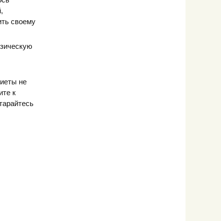
,
ить своему
изическую
диеты не
ите к
тарайтесь