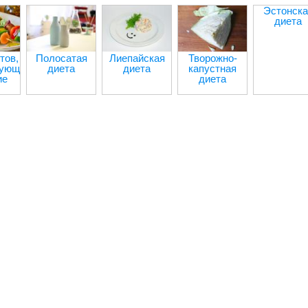
Эстонска
диета
тов,
Полосатая
Лиепайская
Творожно-
рующих
диета
диета
капустная
ие
диета