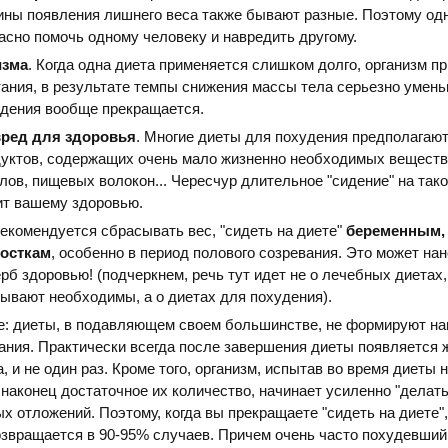
ины появления лишнего веса также бывают разные. Поэтому одн
асно помочь одному человеку и навредить другому.
изма
. Когда одна диета применяется слишком долго, организм п
ания, в результате темпы снижения массы тела серьезно умен
удения вообще прекращается.
ред для здоровья
. Многие диеты для похудения предполагаю
уктов, содержащих очень мало жизненно необходимых веществ:
лов, пищевых волокон... Чересчур длительное "сидение" на тако
ит вашему здоровью.
рекомендуется сбрасывать вес, "сидеть на диете"
беременным,
осткам
, особенно в период полового созревания. Это может на
б здоровью! (подчеркнем, речь тут идет не о лечебных диетах,
бывают необходимы, а о диетах для похудения).
е: диеты, в подавляющем своем большинстве, не формируют н
ания. Практически всегда после завершения диеты появляется 
, и не один раз. Кроме того, организм, испытав во время диеты 
 наконец достаточное их количество, начинает усиленно "делать
х отложений. Поэтому, когда вы прекращаете "сидеть на диете",
звращается в 90-95% случаев. Причем очень часто похудевши