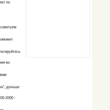
яет по
 советуем
 поможет
льтируйтесь
ния во
 вам
ую", дольше
00-2000 -
ось