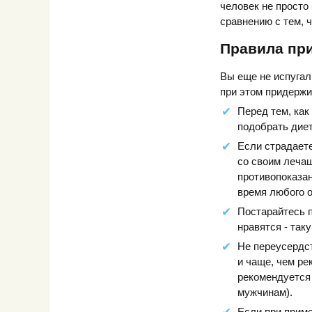
человек не просто
сравнению с тем, 
Правила пр
Вы еще не испугал
при этом придерж
Перед тем, как
подобрать дие
Если страдает
со своим лечащ
противопоказан
время любого о
Постарайтесь п
нравятся - так
Не переусердст
и чаще, чем ре
рекомендуется 
мужчинам).
Если при прим