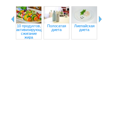
10 продуктов,
Полосатая
Лиепайская
Творо
активизирующих
диета
диета
капус
сжигание
дие
жира