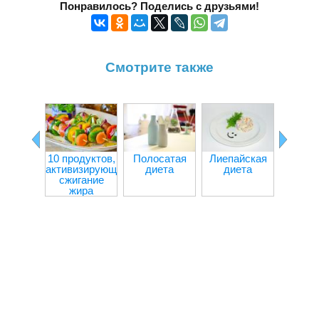
Понравилось? Поделись с друзьями!
Смотрите также
10 продуктов,
Полосатая
Лиепайская
Творо
активизирующих
диета
диета
капус
сжигание
дие
жира