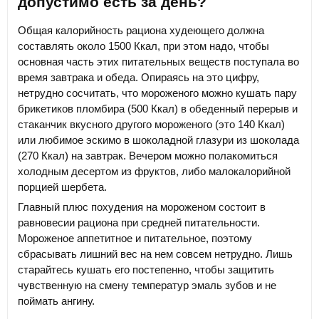
допустимо есть за день?
Общая калорийность рациона худеющего должна
составлять около 1500 Ккал, при этом надо, чтобы
основная часть этих питательных веществ поступала во
время завтрака и обеда. Опираясь на это цифру,
нетрудно сосчитать, что мороженого можно кушать пару
брикетиков пломбира (500 Ккал) в обеденный перерыв и
стаканчик вкусного другого мороженого (это 140 Ккал)
или любимое эскимо в шоколадной глазури из шоколада
(270 Ккал) на завтрак. Вечером можно полакомиться
холодным десертом из фруктов, либо малокалорийной
порцией шербета.
Главный плюс похудения на мороженом состоит в
равновесии рациона при средней питательности.
Мороженое аппетитное и питательное, поэтому
сбрасывать лишний вес на нем совсем нетрудно. Лишь
старайтесь кушать его постепенно, чтобы защитить
чувственную на смену температур эмаль зубов и не
поймать ангину.