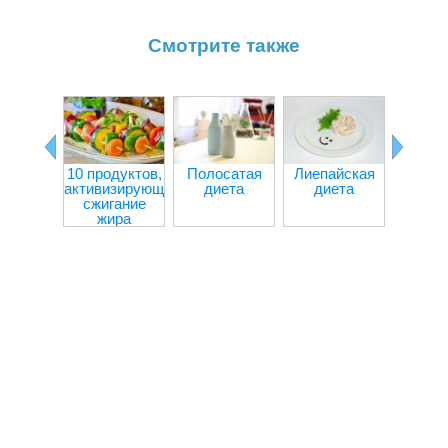
Смотрите также
10 продуктов,
Полосатая
Лиепайская
Творо
активизирующих
диета
диета
капус
сжигание
дие
жира