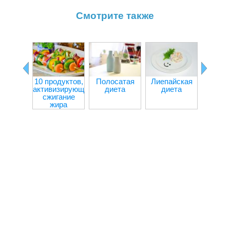
Смотрите также
10 продуктов,
Полосатая
Лиепайская
Творо
активизирующих
диета
диета
капус
сжигание
дие
жира