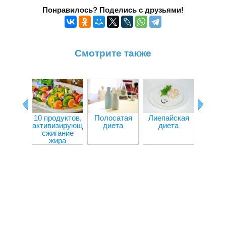
Понравилось? Поделись с друзьями!
Смотрите также
10 продуктов,
Полосатая
Лиепайская
Творо
активизирующих
диета
диета
капус
сжигание
дие
жира