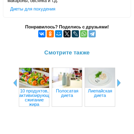
макароны, овсянка и т.д.
Диеты для похудения
Понравилось? Поделись с друзьями!
Смотрите также
10 продуктов,
Полосатая
Лиепайская
Творо
активизирующих
диета
диета
капус
сжигание
дие
жира