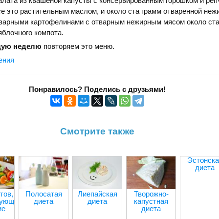
алата из квашеной капусты с консервированным горошком и ре
се это растительным маслом, и около ста грамм отваренной неж
варными картофелинами с отварным нежирным мясом около ста
яблочного компота.
щую неделю
повторяем это меню.
ения
Понравилось? Поделись с друзьями!
Смотрите также
Эстонска
диета
тов,
Полосатая
Лиепайская
Творожно-
рующих
диета
диета
капустная
ие
диета