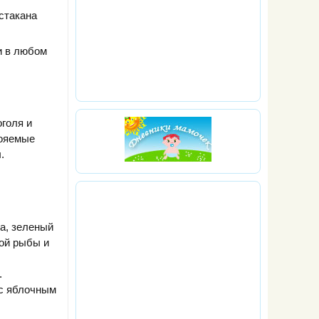
стакана
и в любом
голя и
вояемые
.
та, зеленый
ной рыбы и
.
 с яблочным