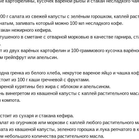
ые картофелины, кусочек вареной рыбы и стакан несладкого чая
200 г салата из свежей капусты с зелёным горошком, каплей рас
чатым, запивать который можно 100 мл несладкого кофе.
такан нежирного кефира.
 тушеного в сметане с отварной морковью в качестве гарнира, ст
.
т из двух варёных картофелин и 100-граммового кусочка варёно
м грейпфрут или апельсин.
одна гренка из белого хлеба, некрутое вареное яйцо и чашка коф
тоит из 100 г каши гречневой с фруктами.
ареной курятины без жира с яблоком и апельсином.
нь винегретом из квашеной капусты с каплей растительного мас
 компота.
стоит из сухаря и стакана кефира.
салат из огурчиков или моркови с каплей любого растительного м
лата из квашеной капусты, зеленого горошка и лука репчатого в 
ем небольшого количества растительного масла.