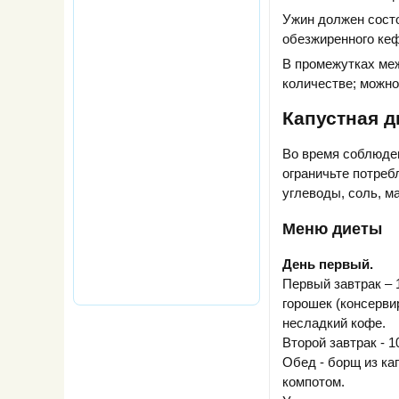
Ужин должен состо
обезжиренного ке
В промежутках ме
количестве; можно
Капустная д
Во время соблюден
ограничьте потреб
углеводы, соль, м
Меню диеты
День первый.
Первый завтрак – 1
горошек (консерви
несладкий кофе.
Второй завтрак - 1
Обед - борщ из ка
компотом.