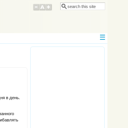
Поиск
Форма поиска
ня в день.
ванного
рибавлять