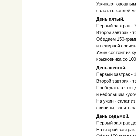
Ужинают овощным с
салата с каплей м
День пятый.
Первый завтрак - 7
Второй завтрак - 
Обедаем 150-грам
и нежирной сосиск
Ужин состоит из к
крыжовника со 100
День шестой.
Первый завтрак - 
Второй завтрак - т
Пообедать в этот 
и небольшим кусоч
На ужин - салат и
свинины, запить ч
День седьмой.
Первый завтрак до
На второй завтрак