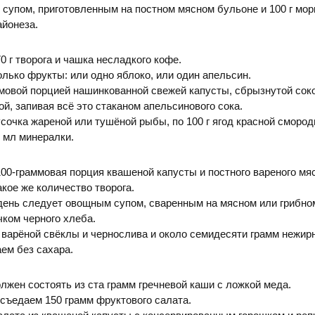
упом, приготовленным на постном мясном бульоне и 100 г мор
айонеза.
0 г творога и чашка несладкого кофе.
только фрукты: или одно яблоко, или один апельсин.
мовой порцией нашинкованной свежей капусты, сбрызнутой сок
ой, запивая всё это стаканом апельсинового сока.
усочка жареной или тушёной рыбы, по 100 г ягод красной смород
 мл минералки.
100-граммовая порция квашеной капусты и постного вареного мя
акое же количество творога.
день следует овощным супом, сваренным на мясном или грибно
ком черного хлеба.
з варёной свёклы и чернослива и около семидесяти грамм нежир
аем без сахара.
лжен состоять из ста грамм гречневой каши с ложкой меда.
 съедаем 150 грамм фруктового салата.