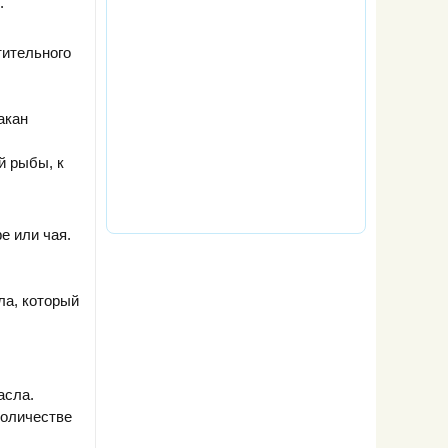
.
тительного
акан
й рыбы, к
е или чая.
ла, который
асла.
количестве