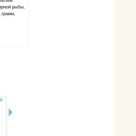
пчатым
ирной рыбы.
 грамм,
я
Польская
Грейзинг: жуй
Свекольная
Очищающа
диета
и худей!
диета
диета