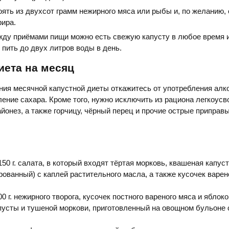
ять из двухсот грамм нежирного мяса или рыбы и, по желанию, 
фира.
жду приёмами пищи можно есть свежую капусту в любое время 
 пить до двух литров воды в день.
иета на месяц
ия месячной капустной диеты откажитесь от употребления алко
ление сахара. Кроме того, нужно исключить из рациона легкоус
айонез, а также горчицу, чёрный перец и прочие острые приправы
50 г. салата, в который входят тёртая морковь, квашеная капус
рованный) с каплей растительного масла, а также кусочек варе
00 г. нежирного творога, кусочек постного вареного мяса и яблоко
пусты и тушеной моркови, приготовленный на овощном бульоне