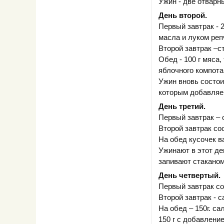
Ужин - две отварн
День второй.
Первый завтрак - 
масла и луком реп
Второй завтрак –с
Обед - 100 г мяса,
яблочного компота
Ужин вновь состои
которым добавляе
День третий.
Первый завтрак – 
Второй завтрак сос
На обед кусочек в
Ужинают в этот де
запивают стаканом
День четвертый.
Первый завтрак со
Второй завтрак - 
На обед – 150г. са
150 г с добавлени