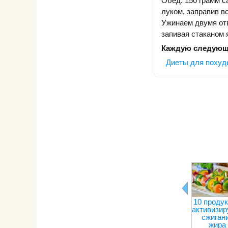
Обед: 150 грамм с
луком, заправив в
Ужинаем двумя от
запивая стаканом 
Каждую следую
Диеты для похуд
10 продук
активизи
сжиган
жира