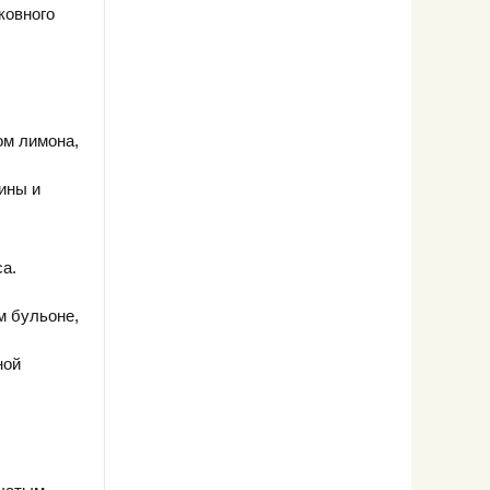
ковного
ом лимона,
ины и
са.
м бульоне,
ной