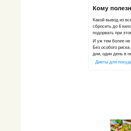
Кому полез
Какой вывод из вс
сбросить до 6 кил
подорвать при это
И уж тем более не 
Без особого риск
дни, один день в н
Диеты для похуд