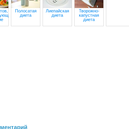
тов,
Полосатая
Лиепайская
Творожно-
рующих
диета
диета
капустная
ие
диета
мментарий