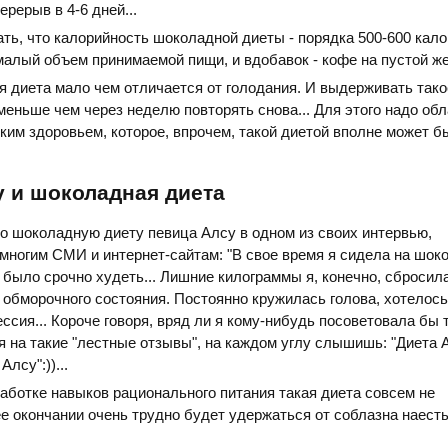
ерерыв в 4-6 дней...
ть, что калорийность шоколадной диеты - порядка 500-600 кало
 малый объем принимаемой пищи, и вдобавок - кофе на пустой ж
ая диета мало чем отличается от голодания. И выдерживать тако
 меньше чем через неделю повторять снова... Для этого надо об
ким здоровьем, которое, впрочем, такой диетой вполне может б
 и шоколадная диета
ро шоколадную диету певица Алсу в одном из своих интервью,
ногим СМИ и интернет-сайтам: "В свое время я сидела на шок
о было срочно худеть... Лишние килограммы я, конечно, сбросил
о обморочного состояния. Постоянно кружилась голова, хотелось
ссия... Короче говоря, вряд ли я кому-нибудь посоветовала бы 
ря на такие "лестные отзывы", на каждом углу слышишь: "Диета 
лсу":))...
работке навыков рационального питания такая диета совсем не
ее окончании очень трудно будет удержаться от соблазна наест