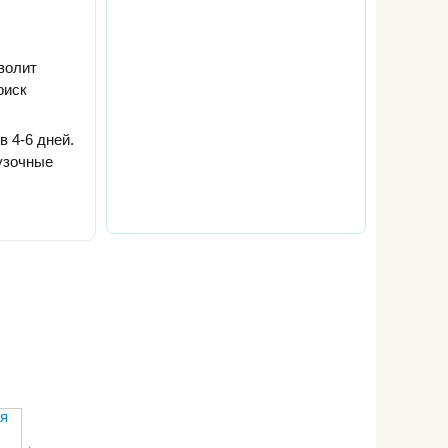
волит
риск
в 4-6 дней.
узочные
я
Польская
Грейзинг: жуй
Свекольная
Очищающа
диета
и худей!
диета
диета