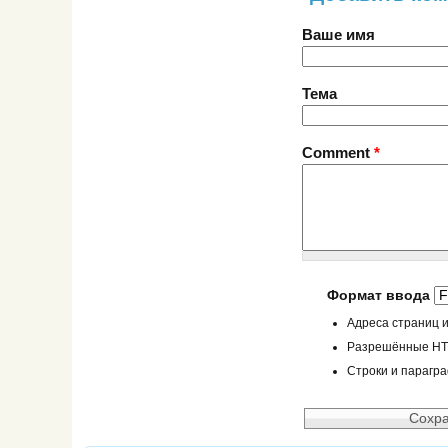
Ваше имя
Тема
Comment
*
Формат ввода
Адреса страниц и
Разрешённые HTML
Строки и парагр