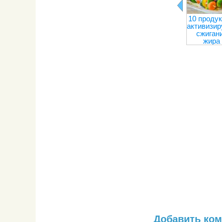
10 продук
активизи
сжиган
жира
Добавить ко