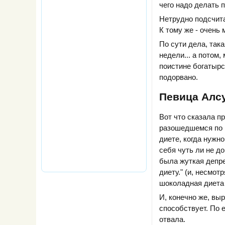
чего надо делать п
Нетрудно подсчита
К тому же - очень
По сути дела, так
недели... а потом,
поистине богатырс
подорвано.
Певица Алсу
Вот что сказала п
разошедшемся по м
диете, когда нужн
себя чуть ли не д
была жуткая депре
диету." (и, несмот
шоколадная диета А
И, конечно же, вы
способствует. По 
отвала.