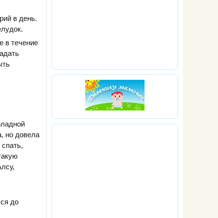
рий в день.
елудок.
е в течение
ладать
ыть
оладной
а, но довела
 спать,
такую
Алсу,
ься до