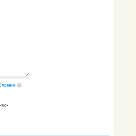
Справка
 <dd>