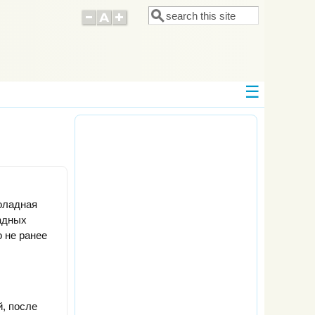
Поиск
Форма поиска
оладная
ладных
о не ранее
й, после