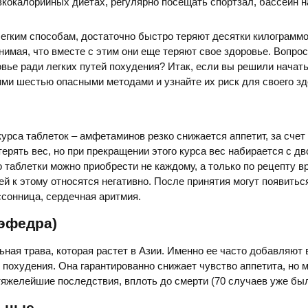
зкокалорийных диетах, регулярно посещать спортзал, бассейн н
легким способам, достаточно быстро теряют десятки килограммо
нимая, что вместе с этим они еще теряют свое здоровье. Вопрос
овье ради легких путей похудения? Итак, если вы решили начать
ими шестью опасными методами и узнайте их риск для своего зд
урса таблеток – амфетаминов резко снижается аппетит, за счет 
терять вес, но при прекращении этого курса вес набирается с д
о таблетки можно приобрести не каждому, а только по рецепту вр
й к этому относятся негативно. После принятия могут появитьс
сонница, сердечная аритмия.
(эфедра)
ьная трава, которая растет в Азии. Именно ее часто добавляют 
похудения. Она гарантированно снижает чувство аппетита, но 
тяжелейшие последствия, вплоть до смерти (70 случаев уже был
льные