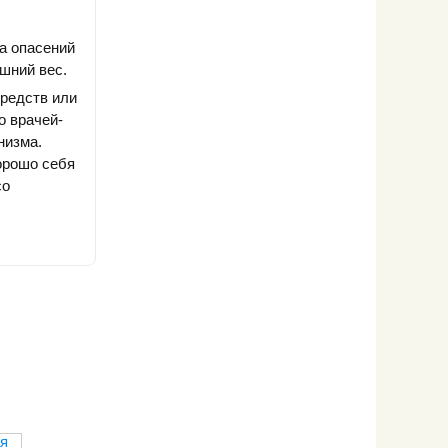
а опасений
ишний вес.
средств или
о врачей-
низма.
орошо себя
со
я
Польская
Грейзинг: жуй
Свекольная
Очищающа