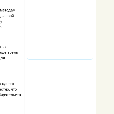
 методам
ая свой
ку
а.
тво
наше время
для
о сделать
стно, что
бирательств