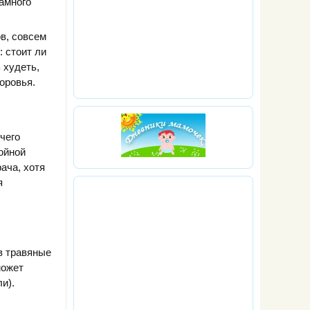
амного
в, совсем
: стоит ли
 худеть,
оровья.
чего
войной
ача, хотя
я
в травяные
может
и).