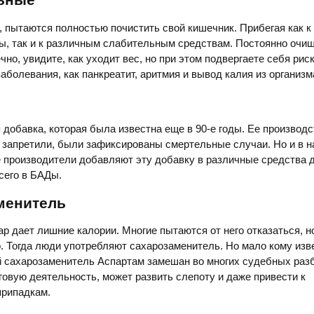
, пытаются полностью почистить свой кишечник. Прибегая как к
ы, так и к различным слабительным средствам. Постоянно очищ
чно, увидите, как уходит вес, но при этом подвергаете себя рис
аболевания, как панкреатит, аритмия и вывод калия из организм
 добавка, которая была известна еще в 90-е годы. Ее производс
 запретили, были зафиксированы смертельные случаи. Но и в 
 производители добавляют эту добавку в различные средства 
сего в БАДы.
менитель
хар дает лишние калории. Многие пытаются от него отказаться, н
. Тогда люди употребляют сахарозаменитель. Но мало кому изве
 сахарозаменитель Аспартам замешан во многих судебных раз
зговую деятельность, может развить слепоту и даже привести к
припадкам.