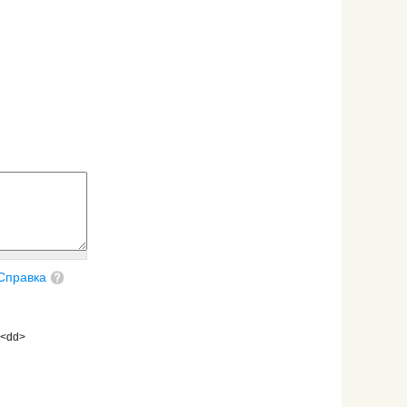
Справка
 <dd>