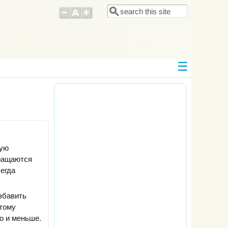
Поиск
Форма поиска
тую
бращаются
егда
збавить
отому
о и меньше.