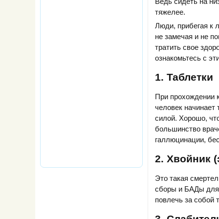
Ведь сидеть на ни
тяжелее.
Люди, прибегая к 
не замечая и не по
тратить свое здор
ознакомьтесь с эт
1. Таблетки
При прохождении к
человек начинает 
силой. Хорошо, чт
большинство враче
галлюцинации, бес
2. Хвойник 
Это такая смертел
сборы и БАДы для 
повлечь за собой 
3. Слабите