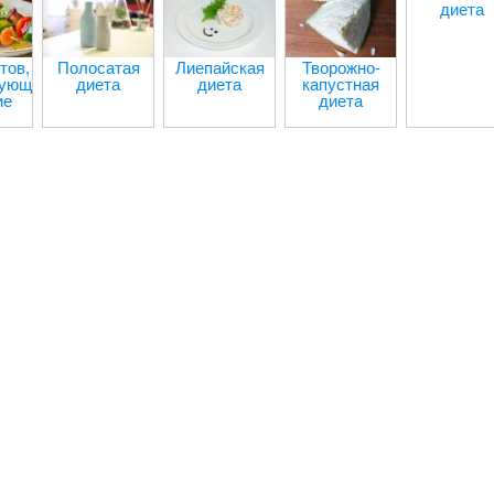
диета
тов,
Полосатая
Лиепайская
Творожно-
рующих
диета
диета
капустная
ие
диета