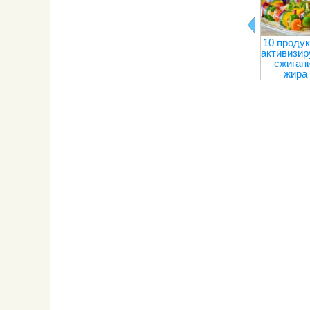
10 продук
активизи
сжиган
жира