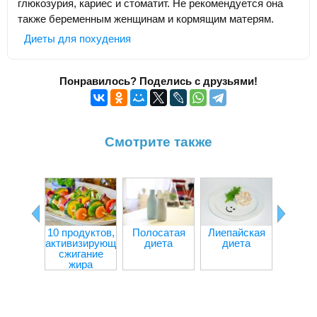
глюкозурия, кариес и стоматит. Не рекомендуется она
также беременным женщинам и кормящим матерям.
Диеты для похудения
Понравилось? Поделись с друзьями!
Смотрите также
10 продуктов,
Полосатая
Лиепайская
Творо
активизирующих
диета
диета
капус
сжигание
дие
жира